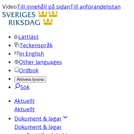
Video
Till innehåll på sidan
Till anförandelistan
Lättläst
Teckenspråk
In English
Other languages
Ordbok
Aktivera lyssna
Sök
Aktuellt
Aktuellt
Dokument & lagar
Dokument & lagar