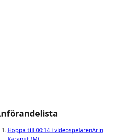
nförandelista
Hoppa till
00:14
i videospelaren
Arin
Karapet (M)