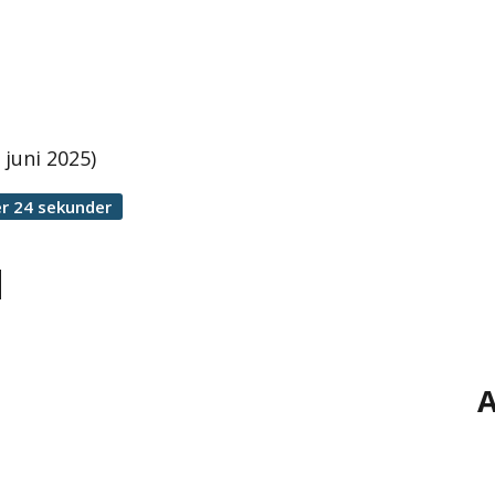
 juni 2025)
r 24 sekunder
d
A