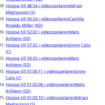
Hoppa till
48:54
i videospelaren
Adrian
Magnusson (S)
Hoppa till
50:24
i videospelaren
Camilla
Rinaldo Miller (KD)
Hoppa till
52:02
i videospelaren
Mats
Arkhem (SD)
Hoppa till
57:32
i videospelaren
Jonny Cato
(C)
Hoppa till
59:33
i videospelaren
Mats
Arkhem (SD)
Hoppa till
01:00:11
i videospelaren
Jonny
Cato (C)
Hoppa till
01:02:06
i videospelaren
Mats
Arkhem (SD)
Hoppa till
01:03:10
i videospelaren
Adrian
Magnusson (S)