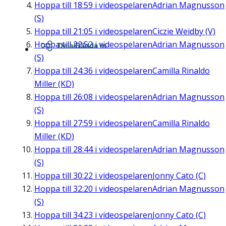
Hoppa till
18:59
i videospelaren
Adrian Magnusson
(S)
Hoppa till
21:05
i videospelaren
Ciczie Weidby (V)
Hoppa till
22:52
i videospelaren
Adrian Magnusson
Dela/Bädda in
(S)
Hoppa till
24:36
i videospelaren
Camilla Rinaldo
Miller (KD)
Hoppa till
26:08
i videospelaren
Adrian Magnusson
(S)
Hoppa till
27:59
i videospelaren
Camilla Rinaldo
Miller (KD)
Hoppa till
28:44
i videospelaren
Adrian Magnusson
(S)
Hoppa till
30:22
i videospelaren
Jonny Cato (C)
Hoppa till
32:20
i videospelaren
Adrian Magnusson
(S)
Hoppa till
34:23
i videospelaren
Jonny Cato (C)