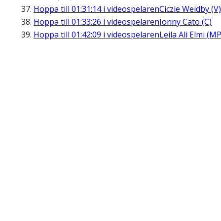
Hoppa till
01:31:14
i videospelaren
Ciczie Weidby (V)
Hoppa till
01:33:26
i videospelaren
Jonny Cato (C)
Hoppa till
01:42:09
i videospelaren
Leila Ali Elmi (MP