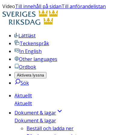
Video
Till innehåll på sidan
Till anförandelistan
Lättläst
Teckenspråk
In English
Other languages
Ordbok
Aktivera lyssna
Sök
Aktuellt
Aktuellt
Dokument & lagar
Dokument & lagar
Beställ och ladda ner