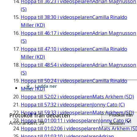
Hoppa till
36:23
i videospelaren
Adrian Magnusson
(S)
Hoppa till
38:30
i videospelaren
Camilla Rinaldo
Miller (KD)
Hoppa till
46:17
i videospelaren
Adrian Magnusson
(S)
Hoppa till
47:10
i videospelaren
Camilla Rinaldo
Miller (KD)
Hoppa till
48:54
i videospelaren
Adrian Magnusson
(S)
Hoppa till
50:24
i videospelaren
Camilla Rinaldo
Ladda ner
Miller (KD)
Hoppa till
52:02
i videospelaren
Mats Arkhem (SD)
Hoppa till
57:32
i videospelaren
Jonny Cato (C)
Hoppa till
59:33
i videospelaren
Mats Arkhem (SD)
Protokoll från debatten
Protokoll från
Hoppa till
01:00:11
i videospelaren
Jonny Cato (C)
Anföranden: 39
debatten
Hoppa till
01:02:06
i videospelaren
Mats Arkhem (S
Hoppa till
01:03:10
i videospelaren
Adrian