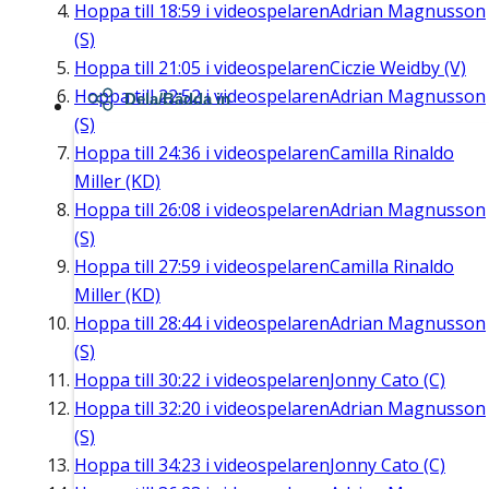
Hoppa till
18:59
i videospelaren
Adrian Magnusson
(S)
Hoppa till
21:05
i videospelaren
Ciczie Weidby (V)
Hoppa till
22:52
i videospelaren
Adrian Magnusson
Dela/Bädda in
(S)
Hoppa till
24:36
i videospelaren
Camilla Rinaldo
Miller (KD)
Hoppa till
26:08
i videospelaren
Adrian Magnusson
(S)
Hoppa till
27:59
i videospelaren
Camilla Rinaldo
Miller (KD)
Hoppa till
28:44
i videospelaren
Adrian Magnusson
(S)
Hoppa till
30:22
i videospelaren
Jonny Cato (C)
Hoppa till
32:20
i videospelaren
Adrian Magnusson
(S)
Hoppa till
34:23
i videospelaren
Jonny Cato (C)