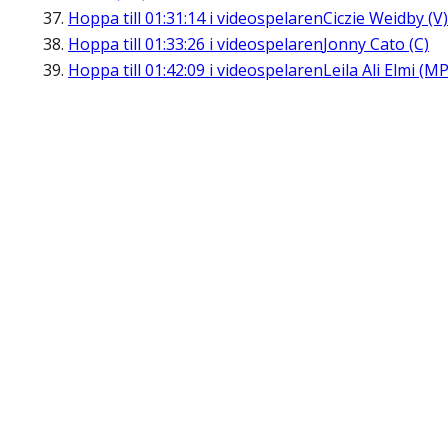
Hoppa till
01:31:14
i videospelaren
Ciczie Weidby (V)
Hoppa till
01:33:26
i videospelaren
Jonny Cato (C)
Hoppa till
01:42:09
i videospelaren
Leila Ali Elmi (MP