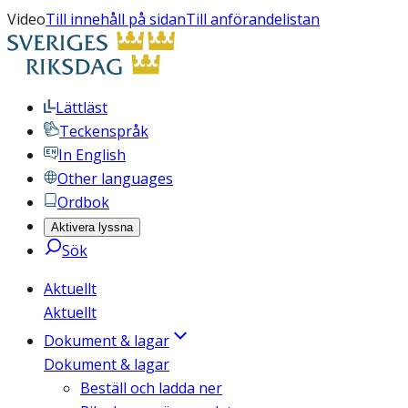
Video
Till innehåll på sidan
Till anförandelistan
Lättläst
Teckenspråk
In English
Other languages
Ordbok
Aktivera lyssna
Sök
Aktuellt
Aktuellt
Dokument & lagar
Dokument & lagar
Beställ och ladda ner