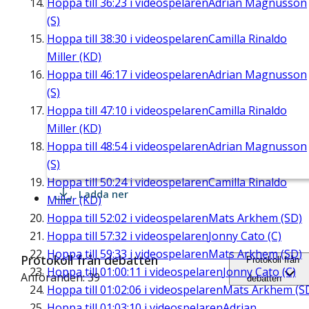
Hoppa till
36:23
i videospelaren
Adrian Magnusson
(S)
Hoppa till
38:30
i videospelaren
Camilla Rinaldo
Miller (KD)
Hoppa till
46:17
i videospelaren
Adrian Magnusson
(S)
Hoppa till
47:10
i videospelaren
Camilla Rinaldo
Miller (KD)
Hoppa till
48:54
i videospelaren
Adrian Magnusson
(S)
Hoppa till
50:24
i videospelaren
Camilla Rinaldo
Ladda ner
Miller (KD)
Hoppa till
52:02
i videospelaren
Mats Arkhem (SD)
Hoppa till
57:32
i videospelaren
Jonny Cato (C)
Hoppa till
59:33
i videospelaren
Mats Arkhem (SD)
Protokoll från debatten
Protokoll från
Hoppa till
01:00:11
i videospelaren
Jonny Cato (C)
Anföranden: 39
debatten
Hoppa till
01:02:06
i videospelaren
Mats Arkhem (S
Hoppa till
01:03:10
i videospelaren
Adrian