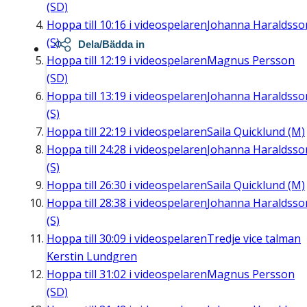
(SD)
Hoppa till
10:16
i videospelaren
Johanna Haraldsso
(S)
Dela/Bädda in
Hoppa till
12:19
i videospelaren
Magnus Persson
(SD)
Hoppa till
13:19
i videospelaren
Johanna Haraldsso
(S)
Hoppa till
22:19
i videospelaren
Saila Quicklund (M)
Hoppa till
24:28
i videospelaren
Johanna Haraldsso
(S)
Hoppa till
26:30
i videospelaren
Saila Quicklund (M)
Hoppa till
28:38
i videospelaren
Johanna Haraldsso
(S)
Hoppa till
30:09
i videospelaren
Tredje vice talman
Kerstin Lundgren
Hoppa till
31:02
i videospelaren
Magnus Persson
(SD)