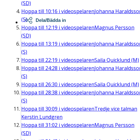
(SD)
Hoppa till
10:16
i videospelaren
Johanna Haraldsso
(S)
Dela/Bädda in
Hoppa till
12:19
i videospelaren
Magnus Persson
(SD)
Hoppa till
13:19
i videospelaren
Johanna Haraldsso
(S)
Hoppa till
22:19
i videospelaren
Saila Quicklund (M)
Hoppa till
24:28
i videospelaren
Johanna Haraldsso
(S)
Hoppa till
26:30
i videospelaren
Saila Quicklund (M)
Hoppa till
28:38
i videospelaren
Johanna Haraldsso
(S)
Hoppa till
30:09
i videospelaren
Tredje vice talman
Kerstin Lundgren
Hoppa till
31:02
i videospelaren
Magnus Persson
(SD)