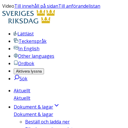
Video
Till innehåll på sidan
Till anförandelistan
Lättläst
Teckenspråk
In English
Other languages
Ordbok
Aktivera lyssna
Sök
Aktuellt
Aktuellt
Dokument & lagar
Dokument & lagar
Beställ och ladda ner