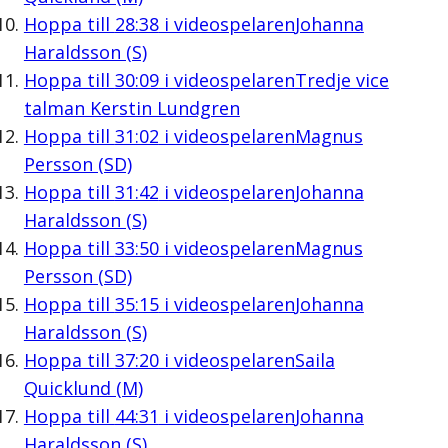
Hoppa till
28:38
i videospelaren
Johanna
Haraldsson (S)
Hoppa till
30:09
i videospelaren
Tredje vice
talman Kerstin Lundgren
Hoppa till
31:02
i videospelaren
Magnus
Persson (SD)
Hoppa till
31:42
i videospelaren
Johanna
Haraldsson (S)
Hoppa till
33:50
i videospelaren
Magnus
Persson (SD)
Hoppa till
35:15
i videospelaren
Johanna
Haraldsson (S)
Hoppa till
37:20
i videospelaren
Saila
Quicklund (M)
Hoppa till
44:31
i videospelaren
Johanna
Haraldsson (S)