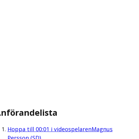
nförandelista
Hoppa till
00:01
i videospelaren
Magnus
Persson (SD)