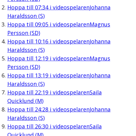
Hoppa till
07:34
i videospelaren
Johanna
Haraldsson (S)
Hoppa till
09:05
i videospelaren
Magnus
Persson (SD)
Hoppa till
10:16
i videospelaren
Johanna
Haraldsson (S)
Hoppa till
12:19
i videospelaren
Magnus
Persson (SD)
Hoppa till
13:19
i videospelaren
Johanna
Haraldsson (S)
Hoppa till
22:19
i videospelaren
Saila
Quicklund (M)
Hoppa till
24:28
i videospelaren
Johanna
Haraldsson (S)
Hoppa till
26:30
i videospelaren
Saila
Quicklund (M)