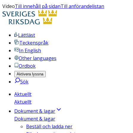
Video
Till innehåll på sidan
Till anförandelistan
Lättläst
Teckenspråk
In English
Other languages
Ordbok
Aktivera lyssna
Sök
Aktuellt
Aktuellt
Dokument & lagar
Dokument & lagar
Beställ och ladda ner