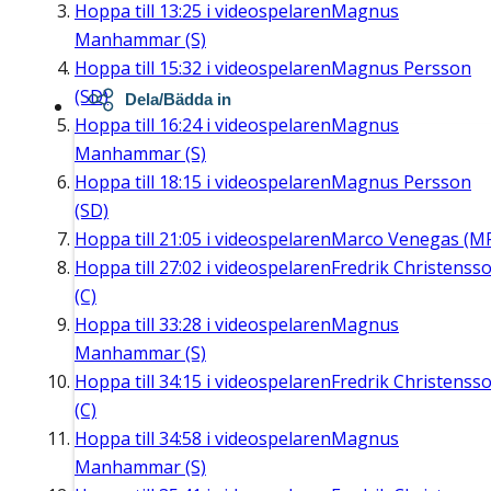
Hoppa till
13:25
i videospelaren
Magnus
Manhammar (S)
Hoppa till
15:32
i videospelaren
Magnus Persson
(SD)
Dela/Bädda in
Hoppa till
16:24
i videospelaren
Magnus
Manhammar (S)
Hoppa till
18:15
i videospelaren
Magnus Persson
(SD)
Hoppa till
21:05
i videospelaren
Marco Venegas (M
Hoppa till
27:02
i videospelaren
Fredrik Christenss
(C)
Hoppa till
33:28
i videospelaren
Magnus
Manhammar (S)
Hoppa till
34:15
i videospelaren
Fredrik Christenss
(C)
Hoppa till
34:58
i videospelaren
Magnus
Manhammar (S)