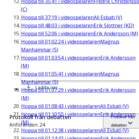
Hoppa till
35:41
i videospelaren
Fredrik Christenss
(C)
Hoppa till
37:19
i videospelaren
Ali Esbati (V)
Hoppa till
48:03
i videospelaren
Erik Slottner (KD)
Hoppa till
52:06
i videospelaren
Erik Andersson (M)
Hoppa till
01:02:24
i videospelaren
Magnus
Manhammar (S)
Hoppa till
01:03:54
i videospelaren
Erik Andersson
(M)
Hoppa till
01:05:41
i videospelaren
Magnus
Manhammar (S)
Ladda ner
Hoppa till
01:07:29
i videospelaren
Erik Andersson
(M)
Hoppa till
01:08:43
i videospelaren
Ali Esbati (V)
Hoppa till
01:10:50
i videospelaren
Erik Andersson
Protokoll från debatten
Protokoll från
(M)
Anföranden: 24
debatten
Hoppa till
01:12:38
i videospelaren
Ali Esbati (V)
Hoppa till
01:14:43
i videospelaren
Erik Andersson