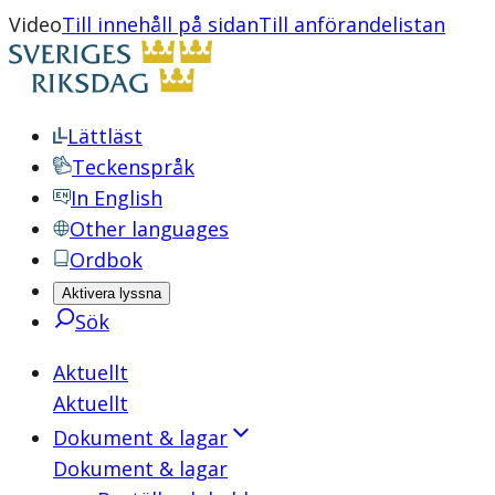
Video
Till innehåll på sidan
Till anförandelistan
Lättläst
Teckenspråk
In English
Other languages
Ordbok
Aktivera lyssna
Sök
Aktuellt
Aktuellt
Dokument & lagar
Dokument & lagar