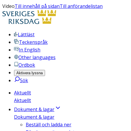
Video
Till innehåll på sidan
Till anförandelistan
Lättläst
Teckenspråk
In English
Other languages
Ordbok
Aktivera lyssna
Sök
Aktuellt
Aktuellt
Dokument & lagar
Dokument & lagar
Beställ och ladda ner