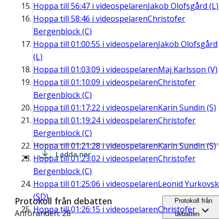
Hoppa till
56:47
i videospelaren
Jakob Olofsgård (L)
Hoppa till
58:46
i videospelaren
Christofer
Bergenblock (C)
Hoppa till
01:00:55
i videospelaren
Jakob Olofsgård
(L)
Hoppa till
01:03:09
i videospelaren
Maj Karlsson (V)
Hoppa till
01:10:09
i videospelaren
Christofer
Bergenblock (C)
Hoppa till
01:17:22
i videospelaren
Karin Sundin (S)
Hoppa till
01:19:24
i videospelaren
Christofer
Bergenblock (C)
Hoppa till
01:21:28
i videospelaren
Karin Sundin (S)
Ladda ner
Hoppa till
01:23:02
i videospelaren
Christofer
Bergenblock (C)
Hoppa till
01:25:06
i videospelaren
Leonid Yurkovsk
(SD)
Protokoll från debatten
Protokoll från
Hoppa till
01:26:15
i videospelaren
Christofer
Anföranden: 28
debatten