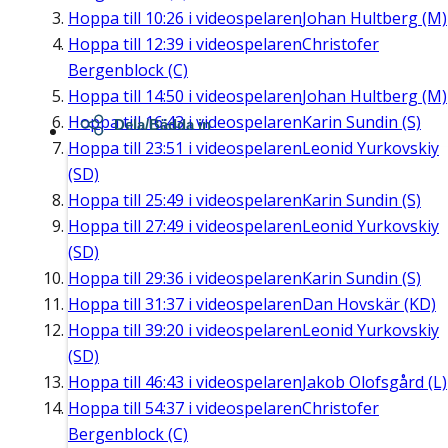
Hoppa till
10:26
i videospelaren
Johan Hultberg (M)
Hoppa till
12:39
i videospelaren
Christofer
Bergenblock (C)
Hoppa till
14:50
i videospelaren
Johan Hultberg (M)
Hoppa till
16:43
i videospelaren
Karin Sundin (S)
Dela/Bädda in
Hoppa till
23:51
i videospelaren
Leonid Yurkovskiy
(SD)
Hoppa till
25:49
i videospelaren
Karin Sundin (S)
Hoppa till
27:49
i videospelaren
Leonid Yurkovskiy
(SD)
Hoppa till
29:36
i videospelaren
Karin Sundin (S)
Hoppa till
31:37
i videospelaren
Dan Hovskär (KD)
Hoppa till
39:20
i videospelaren
Leonid Yurkovskiy
(SD)
Hoppa till
46:43
i videospelaren
Jakob Olofsgård (L)
Hoppa till
54:37
i videospelaren
Christofer
Bergenblock (C)