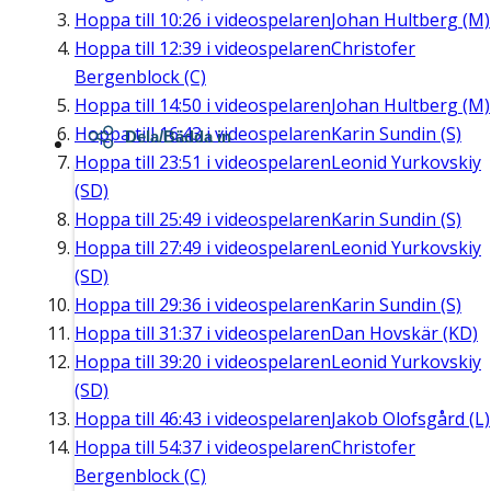
Hoppa till
10:26
i videospelaren
Johan Hultberg (M)
Hoppa till
12:39
i videospelaren
Christofer
Bergenblock (C)
Hoppa till
14:50
i videospelaren
Johan Hultberg (M)
Hoppa till
16:43
i videospelaren
Karin Sundin (S)
Dela/Bädda in
Hoppa till
23:51
i videospelaren
Leonid Yurkovskiy
(SD)
Hoppa till
25:49
i videospelaren
Karin Sundin (S)
Hoppa till
27:49
i videospelaren
Leonid Yurkovskiy
(SD)
Hoppa till
29:36
i videospelaren
Karin Sundin (S)
Hoppa till
31:37
i videospelaren
Dan Hovskär (KD)
Hoppa till
39:20
i videospelaren
Leonid Yurkovskiy
(SD)
Hoppa till
46:43
i videospelaren
Jakob Olofsgård (L)
Hoppa till
54:37
i videospelaren
Christofer
Bergenblock (C)