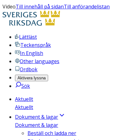
Video
Till innehåll på sidan
Till anförandelistan
Lättläst
Teckenspråk
In English
Other languages
Ordbok
Aktivera lyssna
Sök
Aktuellt
Aktuellt
Dokument & lagar
Dokument & lagar
Beställ och ladda ner