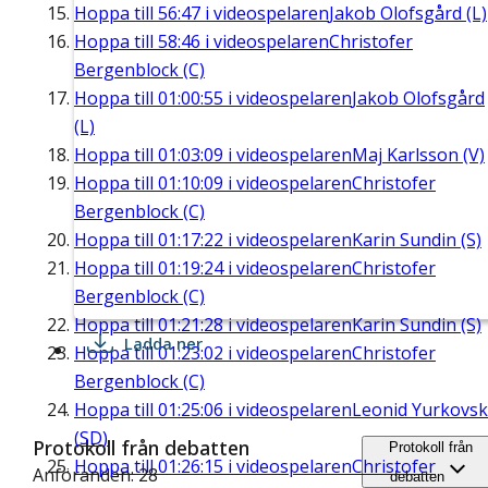
Hoppa till
56:47
i videospelaren
Jakob Olofsgård (L)
Hoppa till
58:46
i videospelaren
Christofer
Bergenblock (C)
Hoppa till
01:00:55
i videospelaren
Jakob Olofsgård
(L)
Hoppa till
01:03:09
i videospelaren
Maj Karlsson (V)
Hoppa till
01:10:09
i videospelaren
Christofer
Bergenblock (C)
Hoppa till
01:17:22
i videospelaren
Karin Sundin (S)
Hoppa till
01:19:24
i videospelaren
Christofer
Bergenblock (C)
Hoppa till
01:21:28
i videospelaren
Karin Sundin (S)
Ladda ner
Hoppa till
01:23:02
i videospelaren
Christofer
Bergenblock (C)
Hoppa till
01:25:06
i videospelaren
Leonid Yurkovsk
(SD)
Protokoll från debatten
Protokoll från
Hoppa till
01:26:15
i videospelaren
Christofer
Anföranden: 28
debatten