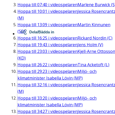
Hoppa till
07:40
i videospelaren
Marlene Burwick (S
Hoppa till
10:01
i videospelaren
Jessica Rosencrant
(M)
Hoppa till
13:09
i videospelaren
Martin Kinnunen
(SD)
Dela/Bädda in
Hoppa till
16:25
i videospelaren
Rickard Nordin (C)
Hoppa till
19:43
i videospelaren
Jens Holm (V)
Hoppa till
23:03
i videospelaren
Kjell-Arne Ottosso
(KD)
Hoppa till
26:22
i videospelaren
Tina Acketoft (L)
Hoppa till
29:23
i videospelaren
Miljö- och
klimatminister Isabella Lövin (MP)
Hoppa till
32:16
i videospelaren
Jessica Rosencrant
(M)
Hoppa till
33:20
i videospelaren
Miljö- och
klimatminister Isabella Lövin (MP)
Hoppa till
34:27
i videospelaren
Jessica Rosencrant