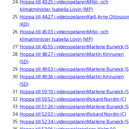
Hoppa till
43:25
i videospelaren
Miljö- och
klimatminister Isabella Lövin (MP)
Hoppa till
44:27
i videospelaren
Kjell-Arne Ottosso
(KD)
Hoppa till
45:03
i videospelaren
Miljö- och
klimatminister Isabella Lövin (MP)
Hoppa till
45:55
i videospelaren
Marlene Burwick (S
Hoppa till
48:27
i videospelaren
Martin Kinnunen
(SD)
Hoppa till
49:03
i videospelaren
Marlene Burwick (S
Hoppa till
49:36
i videospelaren
Martin Kinnunen
(SD)
Hoppa till
50:10
i videospelaren
Marlene Burwick (S
Hoppa till
50:52
i videospelaren
Rickard Nordin (C)
Hoppa till
51:26
i videospelaren
Marlene Burwick (S
Hoppa till
52:02
i videospelaren
Rickard Nordin (C)
Hoppa till
52:34
i videospelaren
Marlene Burwick (S