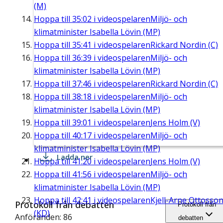
(M)
Hoppa till
35:02
i videospelaren
Miljö- och
klimatminister Isabella Lövin (MP)
Hoppa till
35:41
i videospelaren
Rickard Nordin (C)
Hoppa till
36:39
i videospelaren
Miljö- och
klimatminister Isabella Lövin (MP)
Hoppa till
37:46
i videospelaren
Rickard Nordin (C)
Hoppa till
38:18
i videospelaren
Miljö- och
klimatminister Isabella Lövin (MP)
Hoppa till
39:01
i videospelaren
Jens Holm (V)
Hoppa till
40:17
i videospelaren
Miljö- och
klimatminister Isabella Lövin (MP)
Ladda ner
Hoppa till
41:20
i videospelaren
Jens Holm (V)
Hoppa till
41:56
i videospelaren
Miljö- och
klimatminister Isabella Lövin (MP)
Hoppa till
42:41
i videospelaren
Kjell-Arne Ottosso
Protokoll från debatten
Protokoll från
(KD)
Anföranden: 86
debatten