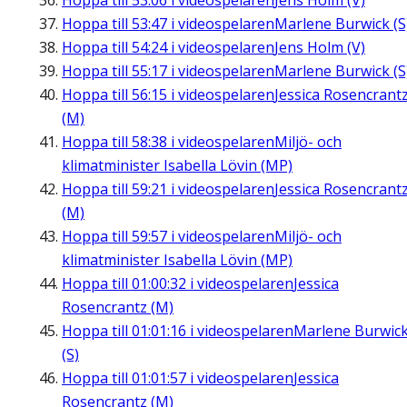
Hoppa till
53:06
i videospelaren
Jens Holm (V)
Hoppa till
53:47
i videospelaren
Marlene Burwick (S
Hoppa till
54:24
i videospelaren
Jens Holm (V)
Hoppa till
55:17
i videospelaren
Marlene Burwick (S
Hoppa till
56:15
i videospelaren
Jessica Rosencrant
(M)
Hoppa till
58:38
i videospelaren
Miljö- och
klimatminister Isabella Lövin (MP)
Hoppa till
59:21
i videospelaren
Jessica Rosencrant
(M)
Hoppa till
59:57
i videospelaren
Miljö- och
klimatminister Isabella Lövin (MP)
Hoppa till
01:00:32
i videospelaren
Jessica
Rosencrantz (M)
Hoppa till
01:01:16
i videospelaren
Marlene Burwic
(S)
Hoppa till
01:01:57
i videospelaren
Jessica
Rosencrantz (M)