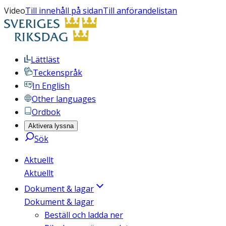
Video
Till innehåll på sidan
Till anförandelistan
Lättläst
Teckenspråk
In English
Other languages
Ordbok
Aktivera lyssna
Sök
Aktuellt
Aktuellt
Dokument & lagar
Dokument & lagar
Beställ och ladda ner