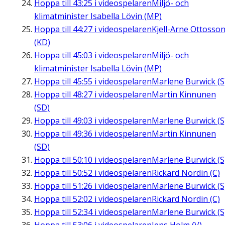
Hoppa till
43:25
i videospelaren
Miljö- och
klimatminister Isabella Lövin (MP)
Hoppa till
44:27
i videospelaren
Kjell-Arne Ottosso
(KD)
Hoppa till
45:03
i videospelaren
Miljö- och
klimatminister Isabella Lövin (MP)
Hoppa till
45:55
i videospelaren
Marlene Burwick (S
Hoppa till
48:27
i videospelaren
Martin Kinnunen
(SD)
Hoppa till
49:03
i videospelaren
Marlene Burwick (S
Hoppa till
49:36
i videospelaren
Martin Kinnunen
(SD)
Hoppa till
50:10
i videospelaren
Marlene Burwick (S
Hoppa till
50:52
i videospelaren
Rickard Nordin (C)
Hoppa till
51:26
i videospelaren
Marlene Burwick (S
Hoppa till
52:02
i videospelaren
Rickard Nordin (C)
Hoppa till
52:34
i videospelaren
Marlene Burwick (S