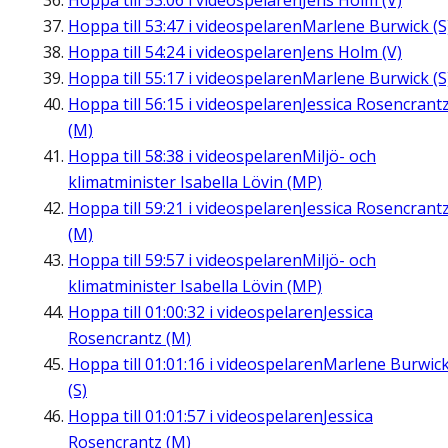
Hoppa till
53:06
i videospelaren
Jens Holm (V)
Hoppa till
53:47
i videospelaren
Marlene Burwick (S
Hoppa till
54:24
i videospelaren
Jens Holm (V)
Hoppa till
55:17
i videospelaren
Marlene Burwick (S
Hoppa till
56:15
i videospelaren
Jessica Rosencrant
(M)
Hoppa till
58:38
i videospelaren
Miljö- och
klimatminister Isabella Lövin (MP)
Hoppa till
59:21
i videospelaren
Jessica Rosencrant
(M)
Hoppa till
59:57
i videospelaren
Miljö- och
klimatminister Isabella Lövin (MP)
Hoppa till
01:00:32
i videospelaren
Jessica
Rosencrantz (M)
Hoppa till
01:01:16
i videospelaren
Marlene Burwic
(S)
Hoppa till
01:01:57
i videospelaren
Jessica
Rosencrantz (M)