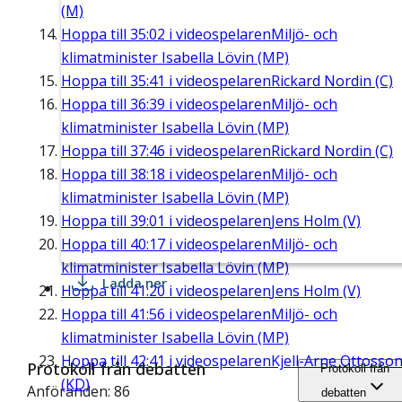
(M)
Hoppa till
35:02
i videospelaren
Miljö- och
klimatminister Isabella Lövin (MP)
Hoppa till
35:41
i videospelaren
Rickard Nordin (C)
Hoppa till
36:39
i videospelaren
Miljö- och
klimatminister Isabella Lövin (MP)
Hoppa till
37:46
i videospelaren
Rickard Nordin (C)
Hoppa till
38:18
i videospelaren
Miljö- och
klimatminister Isabella Lövin (MP)
Hoppa till
39:01
i videospelaren
Jens Holm (V)
Hoppa till
40:17
i videospelaren
Miljö- och
klimatminister Isabella Lövin (MP)
Ladda ner
Hoppa till
41:20
i videospelaren
Jens Holm (V)
Hoppa till
41:56
i videospelaren
Miljö- och
klimatminister Isabella Lövin (MP)
Hoppa till
42:41
i videospelaren
Kjell-Arne Ottosso
Protokoll från debatten
Protokoll från
(KD)
Anföranden: 86
debatten