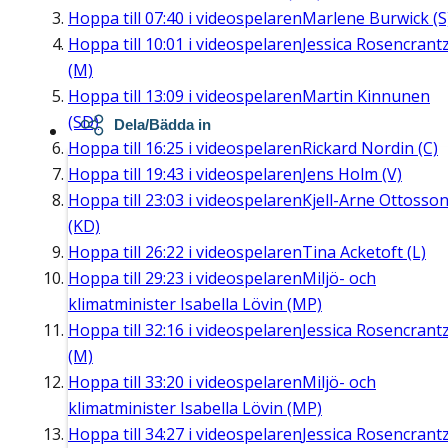
Hoppa till
07:40
i videospelaren
Marlene Burwick (S
Hoppa till
10:01
i videospelaren
Jessica Rosencrant
(M)
Hoppa till
13:09
i videospelaren
Martin Kinnunen
(SD)
Dela/Bädda in
Hoppa till
16:25
i videospelaren
Rickard Nordin (C)
Hoppa till
19:43
i videospelaren
Jens Holm (V)
Hoppa till
23:03
i videospelaren
Kjell-Arne Ottosso
(KD)
Hoppa till
26:22
i videospelaren
Tina Acketoft (L)
Hoppa till
29:23
i videospelaren
Miljö- och
klimatminister Isabella Lövin (MP)
Hoppa till
32:16
i videospelaren
Jessica Rosencrant
(M)
Hoppa till
33:20
i videospelaren
Miljö- och
klimatminister Isabella Lövin (MP)
Hoppa till
34:27
i videospelaren
Jessica Rosencrant