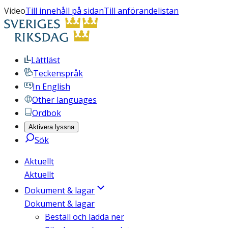
Video
Till innehåll på sidan
Till anförandelistan
Lättläst
Teckenspråk
In English
Other languages
Ordbok
Aktivera lyssna
Sök
Aktuellt
Aktuellt
Dokument & lagar
Dokument & lagar
Beställ och ladda ner