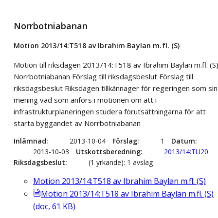
Norrbotniabanan
Motion 2013/14:T518 av Ibrahim Baylan m.fl. (S)
Motion till riksdagen 2013/14:T518 av Ibrahim Baylan m.fl. (S
Norrbotniabanan Förslag till riksdagsbeslut Förslag till
riksdagsbeslut Riksdagen tillkännager för regeringen som sin
mening vad som anförs i motionen om att i
infrastrukturplaneringen studera förutsättningarna för att
starta byggandet av Norrbotniabanan
Inlämnad
2013-10-04
Förslag
1
Datum
2013-10-03
Utskottsberedning
2013/14:TU20
Riksdagsbeslut
(1 yrkande): 1 avslag
Motion 2013/14:T518 av Ibrahim Baylan m.fl. (S)
Motion 2013/14:T518 av Ibrahim Baylan m.fl. (S)
(
doc
,
61
KB
)