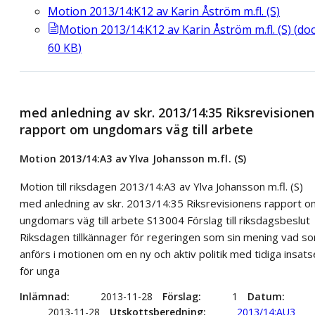
Motion 2013/14:K12 av Karin Åström m.fl. (S)
Motion 2013/14:K12 av Karin Åström m.fl. (S)
(
do
60
KB
)
med anledning av skr. 2013/14:35 Riksrevisionen
rapport om ungdomars väg till arbete
Motion 2013/14:A3 av Ylva Johansson m.fl. (S)
Motion till riksdagen 2013/14:A3 av Ylva Johansson m.fl. (S)
med anledning av skr. 2013/14:35 Riksrevisionens rapport o
ungdomars väg till arbete S13004 Förslag till riksdagsbeslut
Riksdagen tillkännager för regeringen som sin mening vad s
anförs i motionen om en ny och aktiv politik med tidiga insats
för unga
Inlämnad
2013-11-28
Förslag
1
Datum
2013-11-28
Utskottsberedning
2013/14:AU3