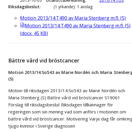
2013-10-03
Utskottsberedning
2013/14:TU3
Riksdagsbeslut
(1 yrkande): 1 avslag
Motion 2013/14:T490 av Maria Stenberg m.fl. (S)
Motion 2013/14:T490 av Maria Stenberg m.fl. (S)
(
docx
,
45
KB
)
Bättre vård vid bröstcancer
Motion 2013/14:So543 av Marie Nordén och Maria Stenber
(S)
Motion till riksdagen 2013/14:So543 av Marie Nordén och
Maria Stenberg (S) Bättre vård vid bröstcancer S19061
Förslag till riksdagsbeslut Riksdagen tillkännager för
regeringen som sin mening vad som anförs i motionen om
bättre vård vid bröstcancer. Motivering Varje dag får omkrin
tjugo kvinnor i Sverige diagnosen