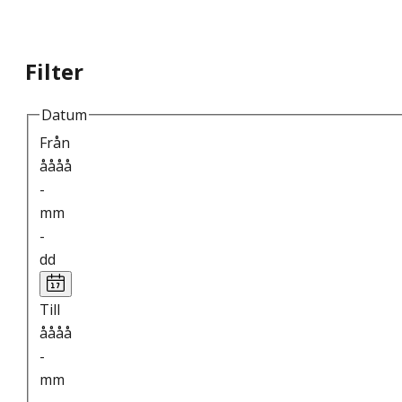
Filter
Datum
Från
åååå
-
mm
-
dd
Till
åååå
-
mm