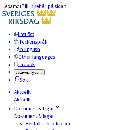
Ledamot
Till innehåll på sidan
Lättläst
Teckenspråk
In English
Other languages
Ordbok
Aktivera lyssna
Sök
Aktuellt
Aktuellt
Dokument & lagar
Dokument & lagar
Beställ och ladda ner