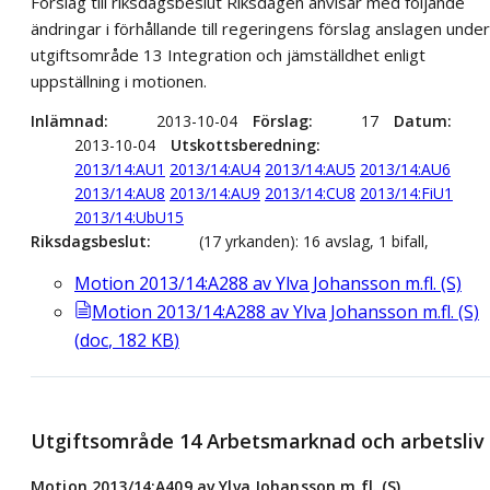
Förslag till riksdagsbeslut Riksdagen anvisar med följande
ändringar i förhållande till regeringens förslag anslagen under
utgiftsområde 13 Integration och jämställdhet enligt
uppställning i motionen.
Inlämnad
2013-10-04
Förslag
17
Datum
2013-10-04
Utskottsberedning
2013/14:AU1
2013/14:AU4
2013/14:AU5
2013/14:AU6
2013/14:AU8
2013/14:AU9
2013/14:CU8
2013/14:FiU1
2013/14:UbU15
Riksdagsbeslut
(17 yrkanden): 16 avslag, 1 bifall,
Motion 2013/14:A288 av Ylva Johansson m.fl. (S)
Motion 2013/14:A288 av Ylva Johansson m.fl. (S)
(
doc
,
182
KB
)
Utgiftsområde 14 Arbetsmarknad och arbetsliv
Motion 2013/14:A409 av Ylva Johansson m.fl. (S)