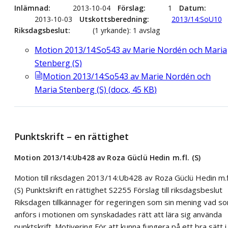
Inlämnad
2013-10-04
Förslag
1
Datum
2013-10-03
Utskottsberedning
2013/14:SoU10
Riksdagsbeslut
(1 yrkande): 1 avslag
Motion 2013/14:So543 av Marie Nordén och Maria
Stenberg (S)
Motion 2013/14:So543 av Marie Nordén och
Maria Stenberg (S)
(
docx
,
45
KB
)
Punktskrift – en rättighet
Motion 2013/14:Ub428 av Roza Güclü Hedin m.fl. (S)
Motion till riksdagen 2013/14:Ub428 av Roza Güclü Hedin m.f
(S) Punktskrift en rättighet S2255 Förslag till riksdagsbeslut
Riksdagen tillkännager för regeringen som sin mening vad s
anförs i motionen om synskadades rätt att lära sig använda
punktskrift. Motivering För att kunna fungera på ett bra sätt i