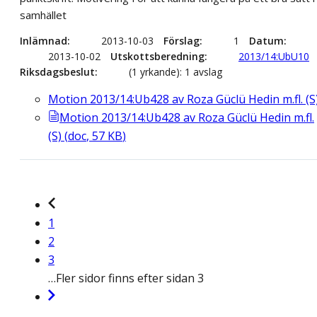
samhället
Inlämnad
2013-10-03
Förslag
1
Datum
2013-10-02
Utskottsberedning
2013/14:UbU10
Riksdagsbeslut
(1 yrkande): 1 avslag
Motion 2013/14:Ub428 av Roza Güclü Hedin m.fl. (S
Motion 2013/14:Ub428 av Roza Güclü Hedin m.fl.
(S)
(
doc
,
57
KB
)
1
2
3
…
Fler sidor finns efter sidan 3