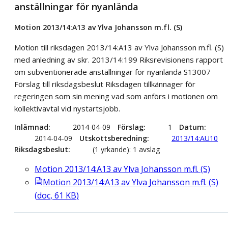
anställningar för nyanlända
Motion 2013/14:A13 av Ylva Johansson m.fl. (S)
Motion till riksdagen 2013/14:A13 av Ylva Johansson m.fl. (S)
med anledning av skr. 2013/14:199 Riksrevisionens rapport
om subventionerade anställningar för nyanlända S13007
Förslag till riksdagsbeslut Riksdagen tillkännager för
regeringen som sin mening vad som anförs i motionen om
kollektivavtal vid nystartsjobb.
Inlämnad
2014-04-09
Förslag
1
Datum
2014-04-09
Utskottsberedning
2013/14:AU10
Riksdagsbeslut
(1 yrkande): 1 avslag
Motion 2013/14:A13 av Ylva Johansson m.fl. (S)
Motion 2013/14:A13 av Ylva Johansson m.fl. (S)
(
doc
,
61
KB
)