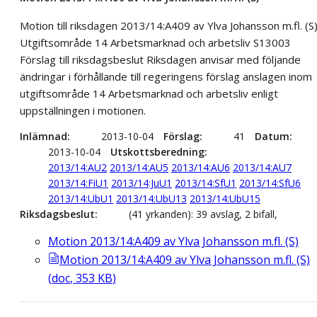
Motion till riksdagen 2013/14:A409 av Ylva Johansson m.fl. (S
Utgiftsområde 14 Arbetsmarknad och arbetsliv S13003
Förslag till riksdagsbeslut Riksdagen anvisar med följande
ändringar i förhållande till regeringens förslag anslagen inom
utgiftsområde 14 Arbetsmarknad och arbetsliv enligt
uppställningen i motionen.
Inlämnad
2013-10-04
Förslag
41
Datum
2013-10-04
Utskottsberedning
2013/14:AU2
2013/14:AU5
2013/14:AU6
2013/14:AU7
2013/14:FiU1
2013/14:JuU1
2013/14:SfU1
2013/14:SfU6
2013/14:UbU1
2013/14:UbU13
2013/14:UbU15
Riksdagsbeslut
(41 yrkanden): 39 avslag, 2 bifall,
Motion 2013/14:A409 av Ylva Johansson m.fl. (S)
Motion 2013/14:A409 av Ylva Johansson m.fl. (S)
(
doc
,
353
KB
)