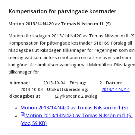
Kompensation för påtvingade kostnader
Motion 2013/14:N420 av Tomas Nilsson m.fl. (S)
Motion till riksdagen 2013/14:N420 av Tomas Nilsson m.fl. (S
Kompensation för påtvingade kostnader S18169 Förslag till
riksdagsbeslut Riksdagen tillkännager för regeringen som sin
mening vad som anförs i motionen om att se över vad som
kan göras åt samhällsomvandlingarna i Malmfälten. Riksdage
tillkännager för
Inlämnad
2013-10-04
Förslag
2
Datum
2013-10-03
Utskottsberedning
2013/14:NU14
Riksdagsbeslut
(2 yrkanden): 2 avslag
Motion 2013/14:N420 av Tomas Nilsson m.fl. (S)
Motion 2013/14:N420 av Tomas Nilsson m.fl. (S)
(
doc
,
59
KB
)