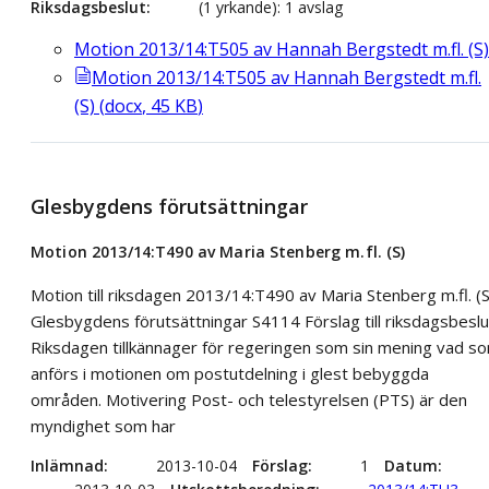
Riksdagsbeslut
(1 yrkande): 1 avslag
Motion 2013/14:T505 av Hannah Bergstedt m.fl. (S)
Motion 2013/14:T505 av Hannah Bergstedt m.fl.
(S)
(
docx
,
45
KB
)
Glesbygdens förutsättningar
Motion 2013/14:T490 av Maria Stenberg m.fl. (S)
Motion till riksdagen 2013/14:T490 av Maria Stenberg m.fl. (S
Glesbygdens förutsättningar S4114 Förslag till riksdagsbeslu
Riksdagen tillkännager för regeringen som sin mening vad s
anförs i motionen om postutdelning i glest bebyggda
områden. Motivering Post- och telestyrelsen (PTS) är den
myndighet som har
Inlämnad
2013-10-04
Förslag
1
Datum