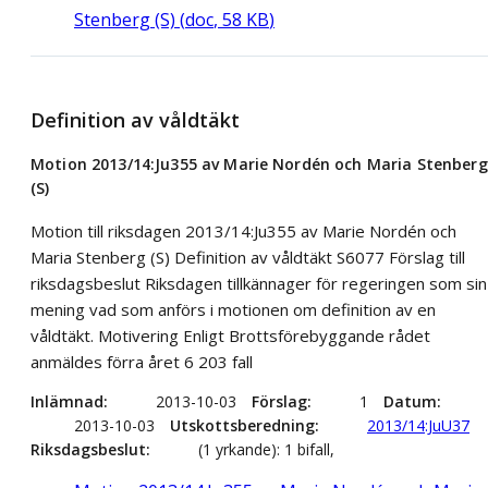
Stenberg (S)
(
doc
,
58
KB
)
Definition av våldtäkt
Motion 2013/14:Ju355 av Marie Nordén och Maria Stenberg
(S)
Motion till riksdagen 2013/14:Ju355 av Marie Nordén och
Maria Stenberg (S) Definition av våldtäkt S6077 Förslag till
riksdagsbeslut Riksdagen tillkännager för regeringen som sin
mening vad som anförs i motionen om definition av en
våldtäkt. Motivering Enligt Brottsförebyggande rådet
anmäldes förra året 6 203 fall
Inlämnad
2013-10-03
Förslag
1
Datum
2013-10-03
Utskottsberedning
2013/14:JuU37
Riksdagsbeslut
(1 yrkande): 1 bifall,