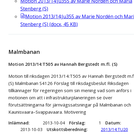
Motion 2013/14:Ju355 av Marie Nordén och Maria
Stenberg (S)
Motion 2013/14:Ju355 av Marie Nordén och Mar
Stenberg (S)
(
docx
,
45
KB
)
Malmbanan
Motion 2013/14:T505 av Hannah Bergstedt m.fl. (S)
Motion till riksdagen 2013/14:T505 av Hannah Bergstedt m.fl
(S) Malmbanan S4126 Förslag till riksdagsbeslut Riksdagen
tillkännager för regeringen som sin mening vad som anförs i
motionen om att i infrastrukturplaneringen se över
förutsättningarna för järnvägssatsningar på Malmbanan och
Kaunisvaara–Svappavaara. Motivering
Inlämnad
2013-10-04
Förslag
1
Datum
2013-10-03
Utskottsberedning
2013/14:TU20