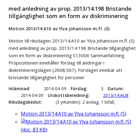
med anledning av prop. 2013/14:198 Bristande
tillgänglighet som en form av diskriminering
Motion 2013/14:A10 av Ylva Johansson m.fl. (S)
Motion till riksdagen 2013/14:A10 av Ylva Johansson m.fl. (S)
med anledning av prop. 2013/14:198 Bristande tillgänglighet
som en form av diskriminering S13006 Sammanfattning
Propositionen innehåller förslag till ändringar i
diskrimineringslagen (2008:567). Förslaget innebär att
bristande tillgänglighet för personer
Inlämnad
2014-04-09
Förslag
3
Datum
2014-04-09
Utskottsberedning
2013/14:AU8
Riksdagsbeslut
(3 yrkanden): 2 avslag, 1 bifall,
Motion 2013/14:A10 av Ylva Johansson m.fl. (S)
Motion 2013/14:A10 av Ylva Johansson m.fl. (S)
(
doc
,
83
KB
)