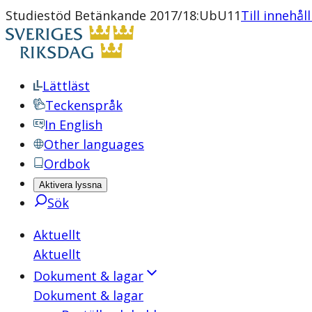
Studiestöd Betänkande 2017/18:UbU11
Till innehål
Lättläst
Teckenspråk
In English
Other languages
Ordbok
Aktivera lyssna
Sök
Aktuellt
Aktuellt
Dokument & lagar
Dokument & lagar