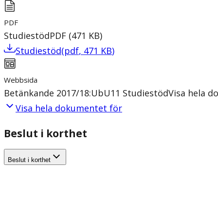
PDF
Studiestöd
PDF
(
471
KB
)
Studiestöd
(
pdf
,
471
KB
)
Webbsida
Betänkande 2017/18:UbU11 Studiestöd
Visa hela 
Visa hela dokumentet för
Beslut i korthet
Beslut i korthet