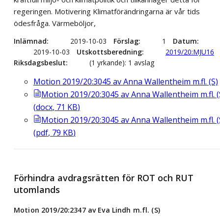
regeringen. Motivering Klimatförändringarna är vår tids
ödesfråga. Värmeböljor,
Inlämnad
2019-10-03
Förslag
1
Datum
2019-10-03
Utskottsberedning
2019/20:MJU16
Riksdagsbeslut
(1 yrkande): 1 avslag
Motion 2019/20:3045 av Anna Wallentheim m.fl. (S)
Motion 2019/20:3045 av Anna Wallentheim m.fl. (
(
docx
,
71
KB
)
Motion 2019/20:3045 av Anna Wallentheim m.fl. (
(
pdf
,
79
KB
)
Förhindra avdragsrätten för ROT och RUT
utomlands
Motion 2019/20:2347 av Eva Lindh m.fl. (S)