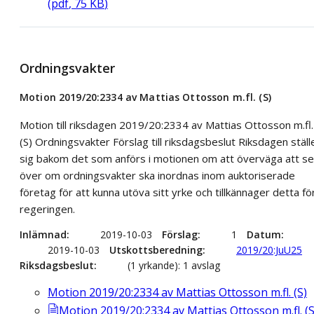
(
pdf
,
75
KB
)
Ordningsvakter
Motion 2019/20:2334 av Mattias Ottosson m.fl. (S)
Motion till riksdagen 2019/20:2334 av Mattias Ottosson m.fl.
(S) Ordningsvakter Förslag till riksdagsbeslut Riksdagen ställ
sig bakom det som anförs i motionen om att överväga att se
över om ordningsvakter ska inordnas inom auktoriserade
företag för att kunna utöva sitt yrke och tillkännager detta fö
regeringen.
Inlämnad
2019-10-03
Förslag
1
Datum
2019-10-03
Utskottsberedning
2019/20:JuU25
Riksdagsbeslut
(1 yrkande): 1 avslag
Motion 2019/20:2334 av Mattias Ottosson m.fl. (S)
Motion 2019/20:2334 av Mattias Ottosson m.fl. (S