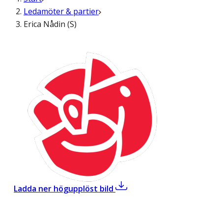
Ledamöter & partier
Erica Nådin (S)
,
Erica Nådin (S)
Ladda ner högupplöst bild