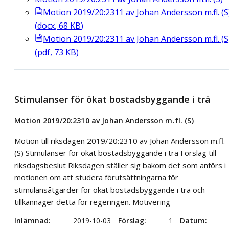
Motion 2019/20:2311 av Johan Andersson m.fl. (S
(
docx
,
68
KB
)
Motion 2019/20:2311 av Johan Andersson m.fl. (S
(
pdf
,
73
KB
)
Stimulanser för ökat bostadsbyggande i trä
Motion 2019/20:2310 av Johan Andersson m.fl. (S)
Motion till riksdagen 2019/20:2310 av Johan Andersson m.fl.
(S) Stimulanser för ökat bostadsbyggande i trä Förslag till
riksdagsbeslut Riksdagen ställer sig bakom det som anförs i
motionen om att studera förutsättningarna för
stimulansåtgärder för ökat bostadsbyggande i trä och
tillkännager detta för regeringen. Motivering
Inlämnad
2019-10-03
Förslag
1
Datum