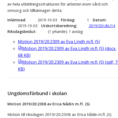
av hela utbildningsstrukturen för arbeten inom vård och
omsorg och tillkännager detta
Inlämnad
2019-10-03
Förslag
1
Datum
2019-10-03
Utskottsberedning
2019/20:UbU14
Riksdagsbeslut
(1 yrkande): 1 avslag
Motion 2019/20:2309 av Eva Lindh m.fl. (S)
Motion 2019/20:2309 av Eva Lindh m.fl. (S)
(
docx
,
68
KB
)
Motion 2019/20:2309 av Eva Lindh m.fl. (S)
(
pdf
,
7
KB
)
Ungdomsförbund i skolan
Motion 2019/20:2308 av Erica Nådin m.fl. (S)
Motion till riksdagen 2019/20:2308 av Erica Nådin m.fl. (S)