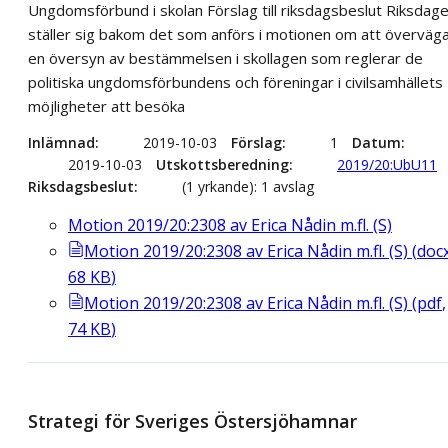
Ungdomsförbund i skolan Förslag till riksdagsbeslut Riksdag
ställer sig bakom det som anförs i motionen om att överväg
en översyn av bestämmelsen i skollagen som reglerar de
politiska ungdomsförbundens och föreningar i civilsamhällets
möjligheter att besöka
Inlämnad
2019-10-03
Förslag
1
Datum
2019-10-03
Utskottsberedning
2019/20:UbU11
Riksdagsbeslut
(1 yrkande): 1 avslag
Motion 2019/20:2308 av Erica Nådin m.fl. (S)
Motion 2019/20:2308 av Erica Nådin m.fl. (S)
(
doc
68
KB
)
Motion 2019/20:2308 av Erica Nådin m.fl. (S)
(
pdf
,
74
KB
)
Strategi för Sveriges Östersjöhamnar