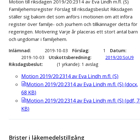
Motion till riksdagen 2019/20:2314 av Eva Lindh m.fl. (S)
Familjehemsregister Förslag till riksdagsbeslut Riksdagen
ställer sig bakom det som anförs i motionen om att införa
register över familje- och jourhem och tillkännager detta för
regeringen. Motivering Varje år placeras ett stort antal barn
och ungdomar i familjehem.
Inlämnad
2019-10-03
Förslag
1
Datum
2019-10-03
Utskottsberedning
2019/20:SoU9
Riksdagsbeslut
(1 yrkande): 1 avslag
Motion 2019/20:2314 av Eva Lindh m.fl. (S)
Motion 2019/20:2314 av Eva Lindh m.fl. (S)
(
docx
,
68
KB
)
Motion 2019/20:2314 av Eva Lindh m.fl. (S)
(
pdf
,
7
KB
)
Brister i läkemedelstillgång