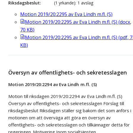
Riksdagsbeslut
(1 yrkande): 1 avslag
Motion 2019/20:2295 av Eva Lindh m.fl. (S)
Motion 2019/20:2295 av Eva Lindh m.fl. (S)
(
docx
,
70
KB
)
Motion 2019/20:2295 av Eva Lindh m.fl. (S)
(
pdf
,
7
KB
)
Översyn av offentlighets- och sekretesslagen
Motion 2019/20:2294 av Eva Lindh m.fl. (S)
Motion till riksdagen 2019/20:2294 av Eva Lindh m.fl. (S)
Översyn av offentlighets- och sekretesslagen Förslag till
riksdagsbeslut Riksdagen ställer sig bakom det som anförs i
motionen om att överväga att göra en översyn av
offentlighets- och sekretesslagen och tillkännager detta för
regeringen. Motivering Inom socialtjänsten