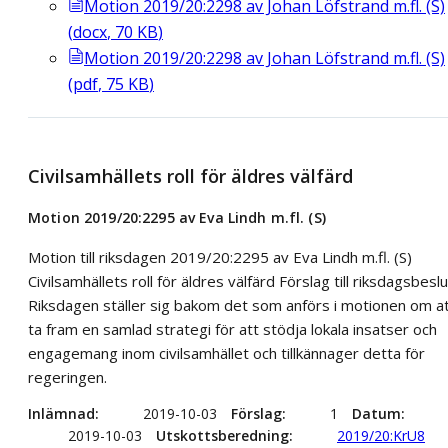
Motion 2019/20:2298 av Johan Löfstrand m.fl. (S)
(
docx
,
70
KB
)
Motion 2019/20:2298 av Johan Löfstrand m.fl. (S)
(
pdf
,
75
KB
)
Civilsamhällets roll för äldres välfärd
Motion 2019/20:2295 av Eva Lindh m.fl. (S)
Motion till riksdagen 2019/20:2295 av Eva Lindh m.fl. (S)
Civilsamhällets roll för äldres välfärd Förslag till riksdagsbeslu
Riksdagen ställer sig bakom det som anförs i motionen om a
ta fram en samlad strategi för att stödja lokala insatser och
engagemang inom civilsamhället och tillkännager detta för
regeringen.
Inlämnad
2019-10-03
Förslag
1
Datum
2019-10-03
Utskottsberedning
2019/20:KrU8