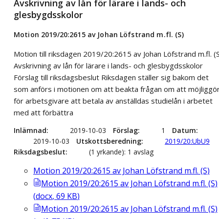
Avskrivning av lån för lärare i lands- och
glesbygdsskolor
Motion 2019/20:2615 av Johan Löfstrand m.fl. (S)
Motion till riksdagen 2019/20:2615 av Johan Löfstrand m.fl. (
Avskrivning av lån för lärare i lands- och glesbygdsskolor
Förslag till riksdagsbeslut Riksdagen ställer sig bakom det
som anförs i motionen om att beakta frågan om att möjliggö
för arbetsgivare att betala av anställdas studielån i arbetet
med att förbättra
Inlämnad
2019-10-03
Förslag
1
Datum
2019-10-03
Utskottsberedning
2019/20:UbU9
Riksdagsbeslut
(1 yrkande): 1 avslag
Motion 2019/20:2615 av Johan Löfstrand m.fl. (S)
Motion 2019/20:2615 av Johan Löfstrand m.fl. (S)
(
docx
,
69
KB
)
Motion 2019/20:2615 av Johan Löfstrand m.fl. (S)