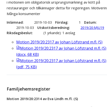
i motionen om obligatorisk ursprungsmärkning av kött på
restauranger och tillkännager detta för regeringen. Motiveri
Många konsumenter
Inlämnad
2019-10-03
Förslag
1
Datum
2019-10-03
Utskottsberedning
2019/20:MJU19
Riksdagsbeslut
(1 yrkande): 1 avslag
Motion 2019/20:2317 av Johan Löfstrand m.fl. (S)
Motion 2019/20:2317 av Johan Löfstrand m.fl. (S)
(
docx
,
68
KB
)
Motion 2019/20:2317 av Johan Löfstrand m.fl. (S)
(
pdf
,
75
KB
)
Familjehemsregister
Motion 2019/20:2314 av Eva Lindh m.fl. (S)