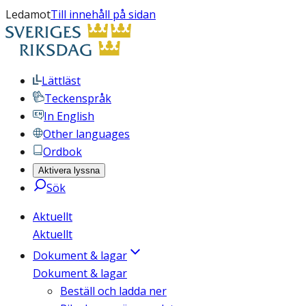
Ledamot
Till innehåll på sidan
Lättläst
Teckenspråk
In English
Other languages
Ordbok
Aktivera lyssna
Sök
Aktuellt
Aktuellt
Dokument & lagar
Dokument & lagar
Beställ och ladda ner