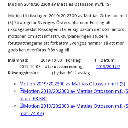
Motion 2019/20:2300 av Mattias Ottosson m.fl. (S)
Motion till riksdagen 2019/20:2300 av Mattias Ottosson m.fl.
(S) Strategi för Sveriges Östersjöhamnar Förslag till
riksdagsbeslut Riksdagen ställer sig bakom det som anförs i
motionen om att i infrastrukturplaneringen studera
förutsättningarna att förbättra Sveriges hamnar så att mer
gods kan överföras från väg till
Inlämnad
2019-10-03
Förslag
1
Datum
2019-10-03
Utskottsberedning
2019/20:TU7
Riksdagsbeslut
(1 yrkande): 1 avslag
Motion 2019/20:2300 av Mattias Ottosson m.fl. (S)
Motion 2019/20:2300 av Mattias Ottosson m.fl. (S
(
docx
,
68
KB
)
Motion 2019/20:2300 av Mattias Ottosson m.fl. (S
(
pdf
,
74
KB
)