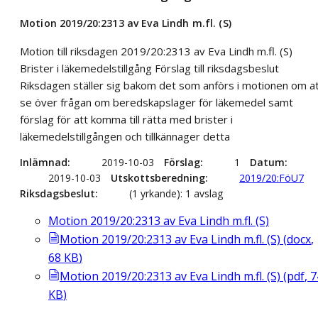
Motion 2019/20:2313 av Eva Lindh m.fl. (S)
Motion till riksdagen 2019/20:2313 av Eva Lindh m.fl. (S)
Brister i läkemedelstillgång Förslag till riksdagsbeslut
Riksdagen ställer sig bakom det som anförs i motionen om a
se över frågan om beredskapslager för läkemedel samt
förslag för att komma till rätta med brister i
läkemedelstillgången och tillkännager detta
Inlämnad
2019-10-03
Förslag
1
Datum
2019-10-03
Utskottsberedning
2019/20:FöU7
Riksdagsbeslut
(1 yrkande): 1 avslag
Motion 2019/20:2313 av Eva Lindh m.fl. (S)
Motion 2019/20:2313 av Eva Lindh m.fl. (S)
(
docx
,
68
KB
)
Motion 2019/20:2313 av Eva Lindh m.fl. (S)
(
pdf
,
7
KB
)