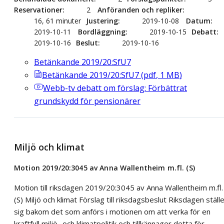
Reservationer
2
Anföranden och repliker
16, 61 minuter
Justering
2019-10-08
Datum
2019-10-11
Bordläggning
2019-10-15
Debatt
2019-10-16
Beslut
2019-10-16
Betänkande 2019/20:SfU7
Betänkande 2019/20:SfU7
(
pdf
,
1
MB
)
Webb-tv
debatt om förslag: Förbättrat
grundskydd för pensionärer
Miljö och klimat
Motion 2019/20:3045 av Anna Wallentheim m.fl. (S)
Motion till riksdagen 2019/20:3045 av Anna Wallentheim m.fl.
(S) Miljö och klimat Förslag till riksdagsbeslut Riksdagen ställ
sig bakom det som anförs i motionen om att verka för en
kraftfull miljö- och klimatpolitik och tillkännager detta för