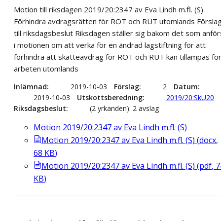
Motion till riksdagen 2019/20:2347 av Eva Lindh m.fl. (S)
Förhindra avdragsrätten för ROT och RUT utomlands Försla
till riksdagsbeslut Riksdagen ställer sig bakom det som anför
i motionen om att verka för en ändrad lagstiftning för att
förhindra att skatteavdrag för ROT och RUT kan tillämpas fö
arbeten utomlands
Inlämnad
2019-10-03
Förslag
2
Datum
2019-10-03
Utskottsberedning
2019/20:SkU20
Riksdagsbeslut
(2 yrkanden): 2 avslag
Motion 2019/20:2347 av Eva Lindh m.fl. (S)
Motion 2019/20:2347 av Eva Lindh m.fl. (S)
(
docx
,
68
KB
)
Motion 2019/20:2347 av Eva Lindh m.fl. (S)
(
pdf
,
7
KB
)