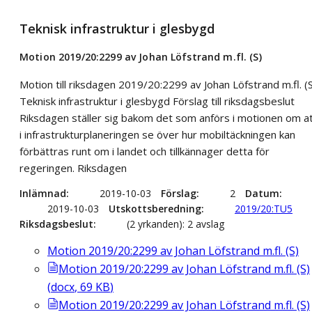
Teknisk infrastruktur i glesbygd
Motion 2019/20:2299 av Johan Löfstrand m.fl. (S)
Motion till riksdagen 2019/20:2299 av Johan Löfstrand m.fl. (
Teknisk infrastruktur i glesbygd Förslag till riksdagsbeslut
Riksdagen ställer sig bakom det som anförs i motionen om a
i infrastrukturplaneringen se över hur mobiltäckningen kan
förbättras runt om i landet och tillkännager detta för
regeringen. Riksdagen
Inlämnad
2019-10-03
Förslag
2
Datum
2019-10-03
Utskottsberedning
2019/20:TU5
Riksdagsbeslut
(2 yrkanden): 2 avslag
Motion 2019/20:2299 av Johan Löfstrand m.fl. (S)
Motion 2019/20:2299 av Johan Löfstrand m.fl. (S)
(
docx
,
69
KB
)
Motion 2019/20:2299 av Johan Löfstrand m.fl. (S)