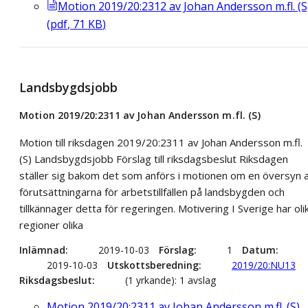
Motion 2019/20:2312 av Johan Andersson m.fl. (S
(
pdf
,
71
KB
)
Landsbygdsjobb
Motion 2019/20:2311 av Johan Andersson m.fl. (S)
Motion till riksdagen 2019/20:2311 av Johan Andersson m.fl.
(S) Landsbygdsjobb Förslag till riksdagsbeslut Riksdagen
ställer sig bakom det som anförs i motionen om en översyn 
förutsättningarna för arbetstillfällen på landsbygden och
tillkännager detta för regeringen. Motivering I Sverige har oli
regioner olika
Inlämnad
2019-10-03
Förslag
1
Datum
2019-10-03
Utskottsberedning
2019/20:NU13
Riksdagsbeslut
(1 yrkande): 1 avslag
Motion 2019/20:2311 av Johan Andersson m.fl. (S)