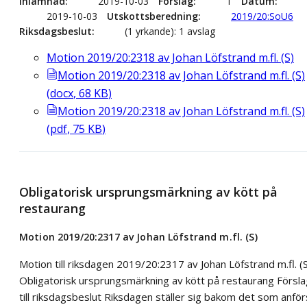
Inlämnad
2019-10-03
Förslag
1
Datum
2019-10-03
Utskottsberedning
2019/20:SoU6
Riksdagsbeslut
(1 yrkande): 1 avslag
Motion 2019/20:2318 av Johan Löfstrand m.fl. (S)
Motion 2019/20:2318 av Johan Löfstrand m.fl. (S)
(
docx
,
68
KB
)
Motion 2019/20:2318 av Johan Löfstrand m.fl. (S)
(
pdf
,
75
KB
)
Obligatorisk ursprungsmärkning av kött på
restaurang
Motion 2019/20:2317 av Johan Löfstrand m.fl. (S)
Motion till riksdagen 2019/20:2317 av Johan Löfstrand m.fl. (
Obligatorisk ursprungsmärkning av kött på restaurang Försla
till riksdagsbeslut Riksdagen ställer sig bakom det som anför