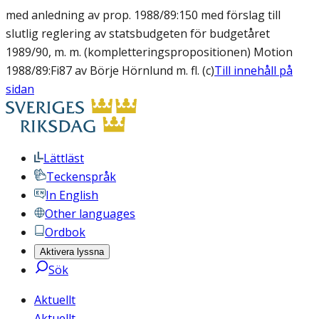
med anledning av prop. 1988/89:150 med förslag till
slutlig reglering av statsbudgeten för budgetåret
1989/90, m. m. (kompletteringspropositionen) Motion
1988/89:Fi87 av Börje Hörnlund m. fl. (c)
Till innehåll på
sidan
Lättläst
Teckenspråk
In English
Other languages
Ordbok
Aktivera lyssna
Sök
Aktuellt
Aktuellt