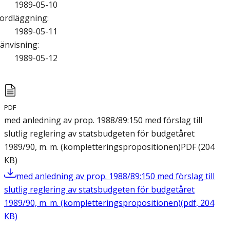
1989-05-10
ordläggning
:
1989-05-11
änvisning
:
1989-05-12
PDF
med anledning av prop. 1988/89:150 med förslag till
slutlig reglering av statsbudgeten för budgetåret
1989/90, m. m. (kompletteringspropositionen)
PDF
(
204
KB
)
med anledning av prop. 1988/89:150 med förslag till
slutlig reglering av statsbudgeten för budgetåret
1989/90, m. m. (kompletteringspropositionen)
(
pdf
,
204
KB
)