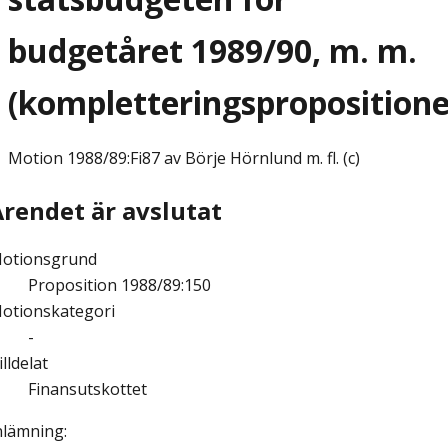
budgetåret 1989/90, m. m.
(kompletteringspropositione
Motion
1988/89:Fi87 av Börje Hörnlund m. fl. (c)
Ärendet är avslutat
otionsgrund
Proposition 1988/89:150
otionskategori
-
illdelat
Finansutskottet
nlämning
: