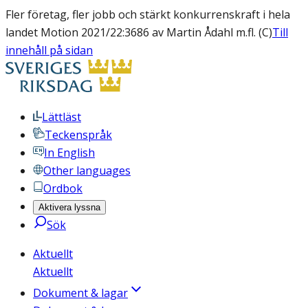
Fler företag, fler jobb och stärkt konkurrenskraft i hela
landet Motion 2021/22:3686 av Martin Ådahl m.fl. (C)
Till
innehåll på sidan
Lättläst
Teckenspråk
In English
Other languages
Ordbok
Aktivera lyssna
Sök
Aktuellt
Aktuellt
Dokument & lagar