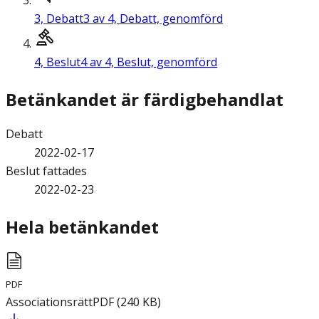
3,
Debatt
3 av 4, Debatt, genomförd
4,
Beslut
4 av 4, Beslut, genomförd
Betänkandet är färdigbehandlat
Debatt
2022-02-17
Beslut fattades
2022-02-23
Hela betänkandet
PDF
Associationsrätt
PDF
(
240
KB
)