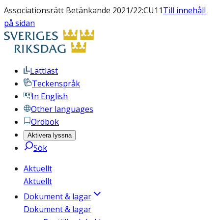
Associationsrätt Betänkande 2021/22:CU11
Till innehåll
på sidan
Lättläst
Teckenspråk
In English
Other languages
Ordbok
Aktivera lyssna
Sök
Aktuellt
Aktuellt
Dokument & lagar
Dokument & lagar