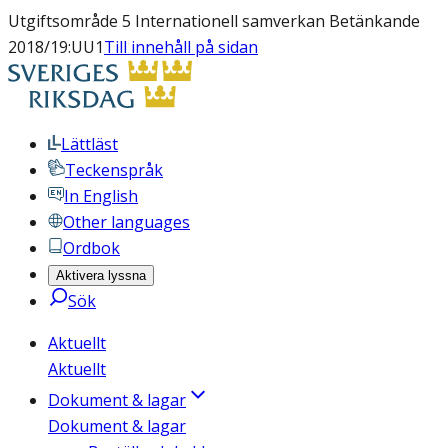
Utgiftsområde 5 Internationell samverkan Betänkande
2018/19:UU1
Till innehåll på sidan
Lättläst
Teckenspråk
In English
Other languages
Ordbok
Aktivera lyssna
Sök
Aktuellt
Aktuellt
Dokument & lagar
Dokument & lagar