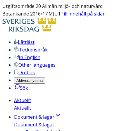
Utgiftsområde 20 Allmän miljö- och naturvård
Betänkande 2016/17:MJU1
Till innehåll på sidan
Lättläst
Teckenspråk
In English
Other languages
Ordbok
Aktivera lyssna
Sök
Aktuellt
Aktuellt
Dokument & lagar
Dokument & lagar