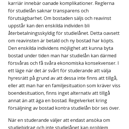
karriär innebär oanade komplikationer. Reglerna
för studielån saknar transparens och
förutsägbarhet. Om bostaden säljs och reavinst
uppstår kan den enskilda individen bli
återbetalningsskyldig för studielånet. Detta oavsett
om reavinsten är betald och ny bostad har köpts.
Den enskilda individens möjlighet att kunna byta
bostad under tiden man har studielån kan därmed
försvåras och få svåra ekonomiska konsekvenser. I
ett läge när det är svårt för studerande att välja
hyresrätt på grund av att dessa inte finns att tillgå,
eller att man har en familjesituation som kräver viss
boendesituation, finns inget alternativ att tillgå
annat än att äga en bostad. Regelverket kring
försäljning av bostad kontra studielån bör ses över.
När en studerande väljer att endast ansöka om
studiebidrag och inte studielånet kan problem