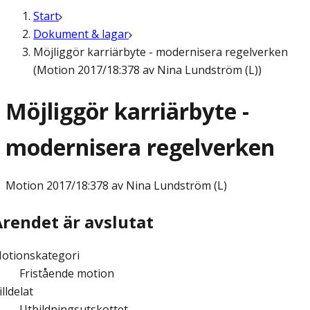
Start
Dokument & lagar
Möjliggör karriärbyte - modernisera regelverken
(Motion 2017/18:378 av Nina Lundström (L))
Möjliggör karriärbyte -
modernisera regelverken
Motion
2017/18:378 av Nina Lundström (L)
Ärendet är avslutat
otionskategori
Fristående motion
illdelat
Utbildningsutskottet