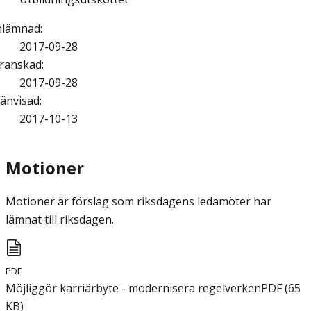
nlämnad
:
2017-09-28
ranskad
:
2017-09-28
änvisad
:
2017-10-13
Motioner
Motioner är förslag som riksdagens ledamöter har
lämnat till riksdagen.
PDF
Möjliggör karriärbyte - modernisera regelverken
PDF
(
65
KB
)