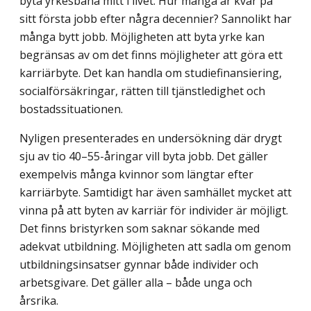
byta yrkesbana mitt i livet. Hur många är kvar på
sitt första jobb efter några decennier? Sannolikt har
många bytt jobb. Möjligheten att byta yrke kan
begränsas av om det finns möjligheter att göra ett
karriärbyte. Det kan handla om studiefinansiering,
socialförsäkringar, rätten till tjänstledighet och
bostadssituationen.
Nyligen presenterades en undersökning där drygt
sju av tio 40–55-åringar vill byta jobb. Det gäller
exempelvis många kvinnor som längtar efter
karriärbyte. Samtidigt har även samhället mycket att
vinna på att byten av karriär för individer är möjligt.
Det finns bristyrken som saknar sökande med
adekvat utbildning. Möjligheten att sadla om genom
utbildningsinsatser gynnar både individer och
arbetsgivare. Det gäller alla – både unga och
årsrika.