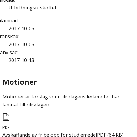
Utbildningsutskottet
nlämnad
:
2017-10-05
ranskad
:
2017-10-05
änvisad
:
2017-10-13
Motioner
Motioner är förslag som riksdagens ledamöter har
lämnat till riksdagen.
PDF
Avskaffande av fribelopp för studiemedel
PDF
(
64
KB
)