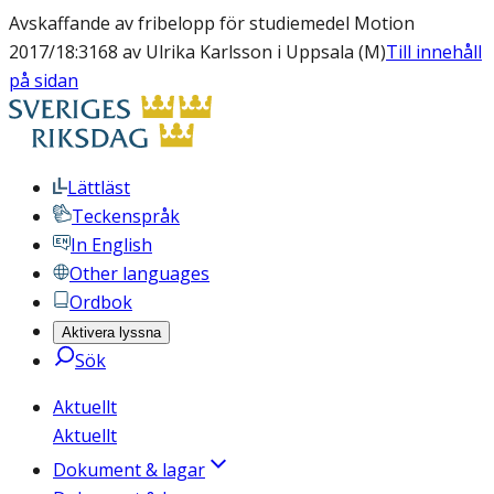
Avskaffande av fribelopp för studiemedel Motion
2017/18:3168 av Ulrika Karlsson i Uppsala (M)
Till innehåll
på sidan
Lättläst
Teckenspråk
In English
Other languages
Ordbok
Aktivera lyssna
Sök
Aktuellt
Aktuellt
Dokument & lagar