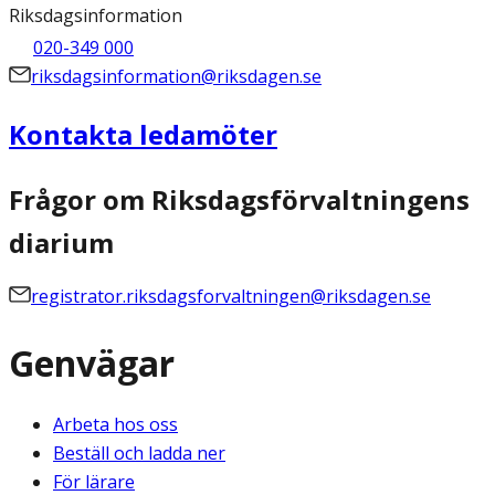
Riksdagsinformation
020-349 000
riksdagsinformation@riksdagen.se
Kontakta ledamöter
Frågor om Riksdagsförvaltningens
diarium
registrator.riksdagsforvaltningen@riksdagen.se
Genvägar
Arbeta hos oss
Beställ och ladda ner
För lärare