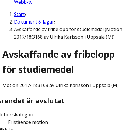
Webb-tv
Start
Dokument & lagar
Avskaffande av fribelopp för studiemedel (Motion
2017/18:3168 av Ulrika Karlsson i Uppsala (M))
Avskaffande av fribelopp
för studiemedel
Motion
2017/18:3168 av Ulrika Karlsson i Uppsala (M)
Ärendet är avslutat
otionskategori
Fristående motion
illdelat