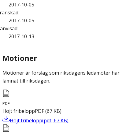
2017-10-05
ranskad
:
2017-10-05
änvisad
:
2017-10-13
Motioner
Motioner är förslag som riksdagens ledamöter har
lämnat till riksdagen.
PDF
Höjt fribelopp
PDF
(
67
KB
)
Höjt fribelopp
(
pdf
,
67
KB
)