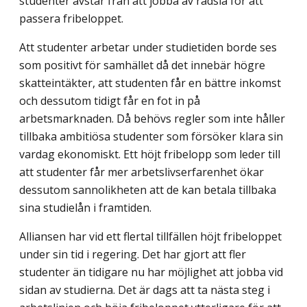
studenter avstår från att jobba av rädsla för att
passera fribeloppet.
Att studenter arbetar under studietiden borde ses
som positivt för samhället då det innebär högre
skatteintäkter, att studenten får en bättre inkomst
och dessutom tidigt får en fot in på
arbetsmarknaden. Då behövs regler som inte håller
tillbaka ambitiösa studenter som försöker klara sin
vardag ekonomiskt. Ett höjt fribelopp som leder till
att studenter får mer arbetslivserfarenhet ökar
dessutom sannolikheten att de kan betala tillbaka
sina studielån i framtiden.
Alliansen har vid ett flertal tillfällen höjt fribeloppet
under sin tid i regering. Det har gjort att fler
studenter än tidigare nu har möjlighet att jobba vid
sidan av studierna. Det är dags att ta nästa steg i