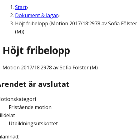
Start
Dokument & lagar
Höjt fribelopp (Motion 2017/18:2978 av Sofia Fölster
(M))
Höjt fribelopp
Motion
2017/18:2978 av Sofia Fölster (M)
Ärendet är avslutat
otionskategori
Fristående motion
illdelat
Utbildningsutskottet
nlämnad
: