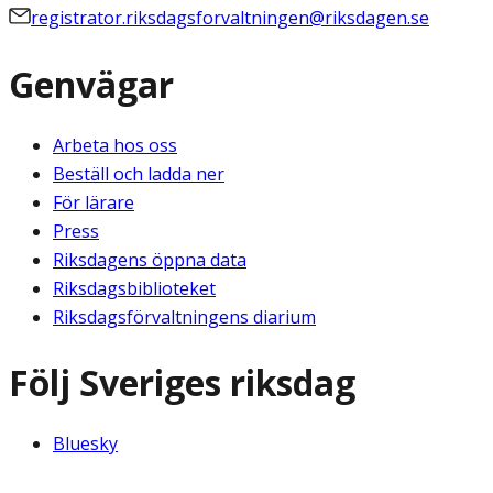
registrator.riksdagsforvaltningen@riksdagen.se
Genvägar
Arbeta hos oss
Beställ och ladda ner
För lärare
Press
Riksdagens öppna data
Riksdagsbiblioteket
Riksdagsförvaltningens diarium
Följ Sveriges riksdag
Bluesky