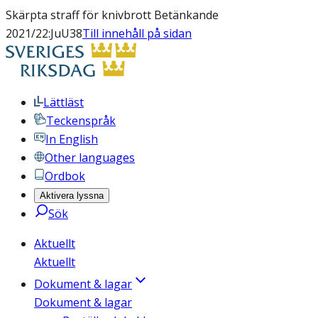
Skärpta straff för knivbrott Betänkande
2021/22:JuU38
Till innehåll på sidan
Lättläst
Teckenspråk
In English
Other languages
Ordbok
Aktivera lyssna
Sök
Aktuellt
Aktuellt
Dokument & lagar
Dokument & lagar