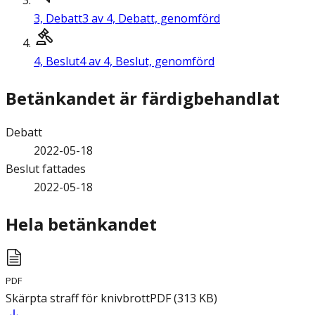
3,
Debatt
3 av 4, Debatt, genomförd
4,
Beslut
4 av 4, Beslut, genomförd
Betänkandet är färdigbehandlat
Debatt
2022-05-18
Beslut fattades
2022-05-18
Hela betänkandet
PDF
Skärpta straff för knivbrott
PDF
(
313
KB
)