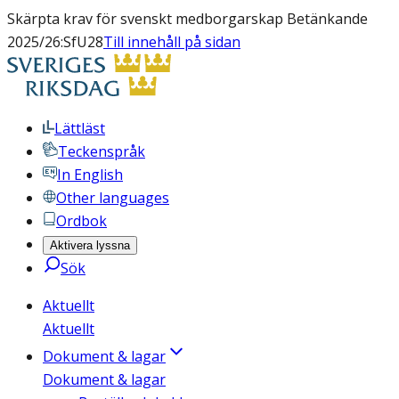
Skärpta krav för svenskt medborgarskap Betänkande
2025/26:SfU28
Till innehåll på sidan
Lättläst
Teckenspråk
In English
Other languages
Ordbok
Aktivera lyssna
Sök
Aktuellt
Aktuellt
Dokument & lagar
Dokument & lagar