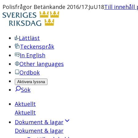
Polisfrågor Betänkande 2016/17:JuU18
Till innehåll
Lättläst
Teckenspråk
In English
Other languages
Ordbok
Aktivera lyssna
Sök
Aktuellt
Aktuellt
Dokument & lagar
Dokument & lagar