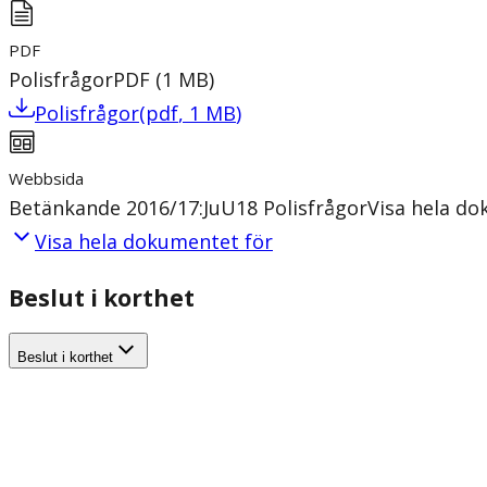
PDF
Polisfrågor
PDF
(
1
MB
)
Polisfrågor
(
pdf
,
1
MB
)
Webbsida
Betänkande 2016/17:JuU18 Polisfrågor
Visa hela d
Visa hela dokumentet för
Beslut i korthet
Beslut i korthet