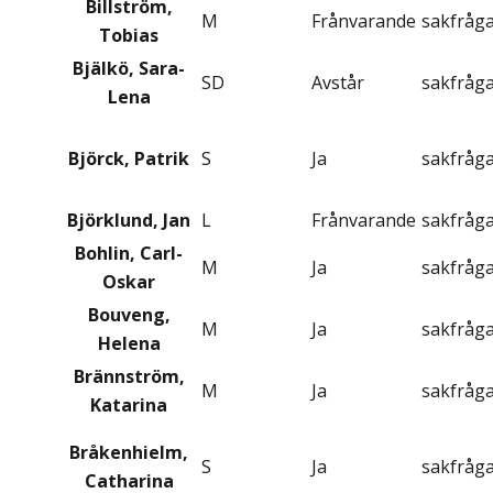
Billström,
M
Frånvarande
sakfråg
Tobias
Bjälkö, Sara-
SD
Avstår
sakfråg
Lena
Björck, Patrik
S
Ja
sakfråg
Björklund, Jan
L
Frånvarande
sakfråg
Bohlin, Carl-
M
Ja
sakfråg
Oskar
Bouveng,
M
Ja
sakfråg
Helena
Brännström,
M
Ja
sakfråg
Katarina
Bråkenhielm,
S
Ja
sakfråg
Catharina