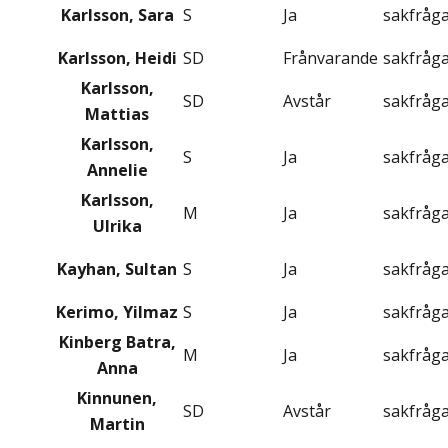
Karlsson, Sara
S
Ja
sakfråg
Karlsson, Heidi
SD
Frånvarande
sakfråg
Karlsson,
SD
Avstår
sakfråg
Mattias
Karlsson,
S
Ja
sakfråg
Annelie
Karlsson,
M
Ja
sakfråg
Ulrika
Kayhan, Sultan
S
Ja
sakfråg
Kerimo, Yilmaz
S
Ja
sakfråg
Kinberg Batra,
M
Ja
sakfråg
Anna
Kinnunen,
SD
Avstår
sakfråg
Martin