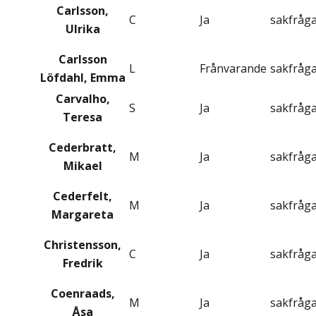
Carlsson,
C
Ja
sakfråg
Ulrika
Carlsson
L
Frånvarande
sakfråg
Löfdahl, Emma
Carvalho,
S
Ja
sakfråg
Teresa
Cederbratt,
M
Ja
sakfråg
Mikael
Cederfelt,
M
Ja
sakfråg
Margareta
Christensson,
C
Ja
sakfråg
Fredrik
Coenraads,
M
Ja
sakfråg
Åsa