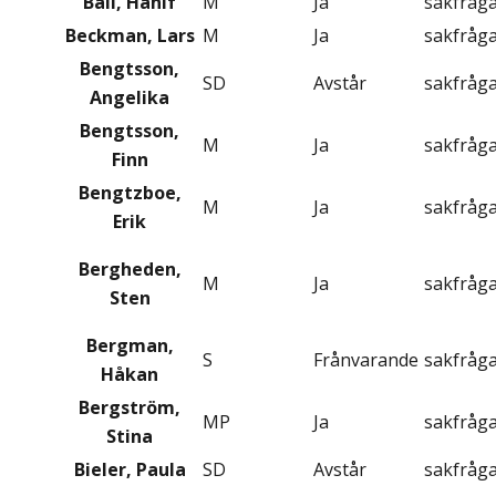
Bali, Hanif
M
Ja
sakfråg
Beckman, Lars
M
Ja
sakfråg
Bengtsson,
SD
Avstår
sakfråg
Angelika
Bengtsson,
M
Ja
sakfråg
Finn
Bengtzboe,
M
Ja
sakfråg
Erik
Bergheden,
M
Ja
sakfråg
Sten
Bergman,
S
Frånvarande
sakfråg
Håkan
Bergström,
MP
Ja
sakfråg
Stina
Bieler, Paula
SD
Avstår
sakfråg