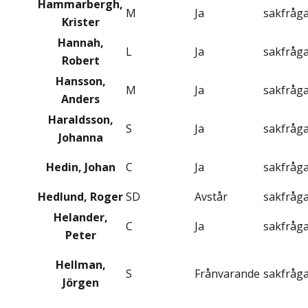
Hammarbergh,
M
Ja
sakfråg
Krister
Hannah,
L
Ja
sakfråg
Robert
Hansson,
M
Ja
sakfråg
Anders
Haraldsson,
S
Ja
sakfråg
Johanna
Hedin, Johan
C
Ja
sakfråg
Hedlund, Roger
SD
Avstår
sakfråg
Helander,
C
Ja
sakfråg
Peter
Hellman,
S
Frånvarande
sakfråg
Jörgen