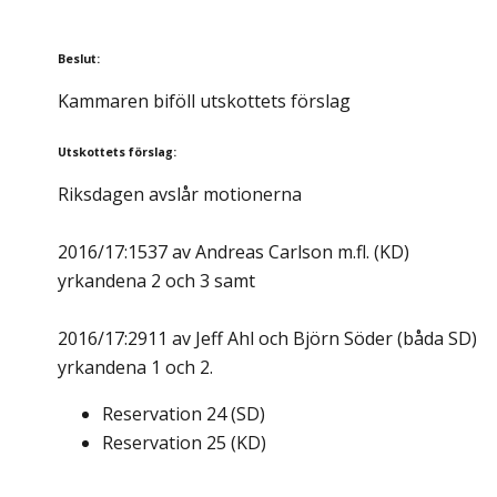
Beslut
:
Kammaren biföll utskottets förslag
Utskottets förslag
:
Riksdagen avslår motionerna
2016/17:1537 av Andreas Carlson m.fl. (KD)
yrkandena 2 och 3 samt
2016/17:2911 av Jeff Ahl och Björn Söder (båda SD)
yrkandena 1 och 2.
Reservation
24
(
SD
)
Reservation
25
(
KD
)