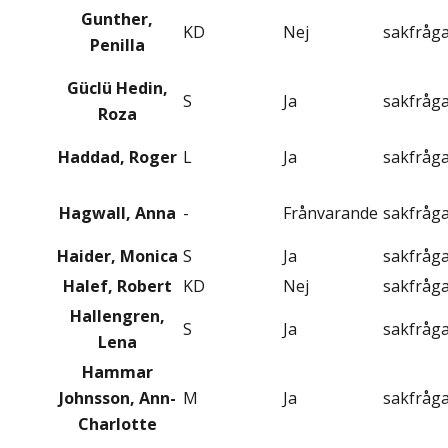
Gunther,
KD
Nej
sakfråg
Penilla
Güclü Hedin,
S
Ja
sakfråg
Roza
Haddad, Roger
L
Ja
sakfråg
Hagwall, Anna
-
Frånvarande
sakfråg
Haider, Monica
S
Ja
sakfråg
Halef, Robert
KD
Nej
sakfråg
Hallengren,
S
Ja
sakfråg
Lena
Hammar
Johnsson, Ann-
M
Ja
sakfråg
Charlotte