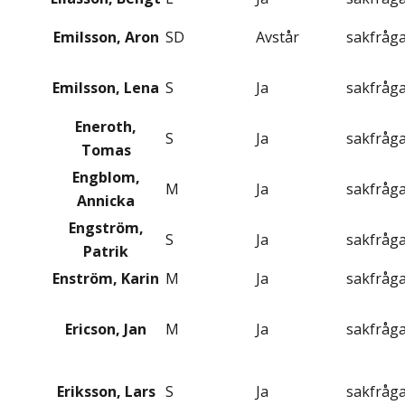
Emilsson, Aron
SD
Avstår
sakfråg
Emilsson, Lena
S
Ja
sakfråg
Eneroth,
S
Ja
sakfråg
Tomas
Engblom,
M
Ja
sakfråg
Annicka
Engström,
S
Ja
sakfråg
Patrik
Enström, Karin
M
Ja
sakfråg
Ericson, Jan
M
Ja
sakfråg
Eriksson, Lars
S
Ja
sakfråg