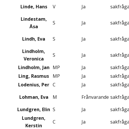
Linde, Hans
V
Ja
sakfråg
Lindestam,
S
Ja
sakfråg
Åsa
Lindh, Eva
S
Ja
sakfråg
Lindholm,
S
Ja
sakfråg
Veronica
Lindholm, Jan
MP
Ja
sakfråg
Ling, Rasmus
MP
Ja
sakfråg
Lodenius, Per
C
Ja
sakfråg
Lohman, Eva
M
Frånvarande
sakfråg
Lundgren, Elin
S
Ja
sakfråg
Lundgren,
C
Ja
sakfråg
Kerstin