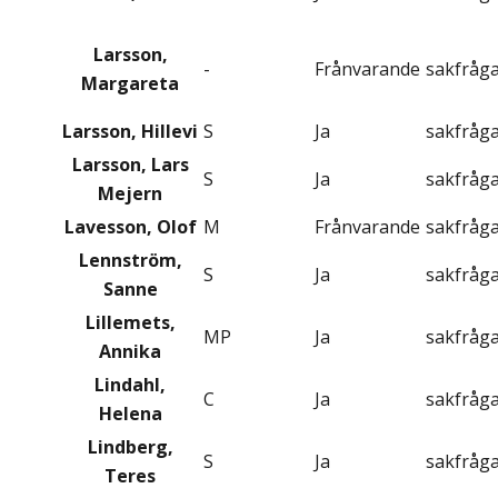
Larsson,
-
Frånvarande
sakfråg
Margareta
Larsson, Hillevi
S
Ja
sakfråg
Larsson, Lars
S
Ja
sakfråg
Mejern
Lavesson, Olof
M
Frånvarande
sakfråg
Lennström,
S
Ja
sakfråg
Sanne
Lillemets,
MP
Ja
sakfråg
Annika
Lindahl,
C
Ja
sakfråg
Helena
Lindberg,
S
Ja
sakfråg
Teres