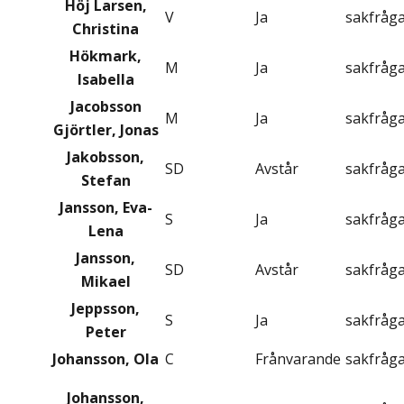
Höj Larsen,
V
Ja
sakfråg
Christina
Hökmark,
M
Ja
sakfråg
Isabella
Jacobsson
M
Ja
sakfråg
Gjörtler, Jonas
Jakobsson,
SD
Avstår
sakfråg
Stefan
Jansson, Eva-
S
Ja
sakfråg
Lena
Jansson,
SD
Avstår
sakfråg
Mikael
Jeppsson,
S
Ja
sakfråg
Peter
Johansson, Ola
C
Frånvarande
sakfråg
Johansson,