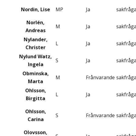
Nordin, Lise
MP
Ja
sakfråg
Norlén,
M
Ja
sakfråg
Andreas
Nylander,
L
Ja
sakfråg
Christer
Nylund Watz,
S
Ja
sakfråg
Ingela
Obminska,
M
Frånvarande
sakfråg
Marta
Ohlsson,
L
Ja
sakfråg
Birgitta
Ohlsson,
S
Frånvarande
sakfråg
Carina
Olovsson,