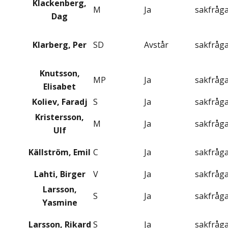
Klackenberg,
M
Ja
sakfråg
Dag
Klarberg, Per
SD
Avstår
sakfråg
Knutsson,
MP
Ja
sakfråg
Elisabet
Koliev, Faradj
S
Ja
sakfråg
Kristersson,
M
Ja
sakfråg
Ulf
Källström, Emil
C
Ja
sakfråg
Lahti, Birger
V
Ja
sakfråg
Larsson,
S
Ja
sakfråg
Yasmine
Larsson, Rikard
S
Ja
sakfråg