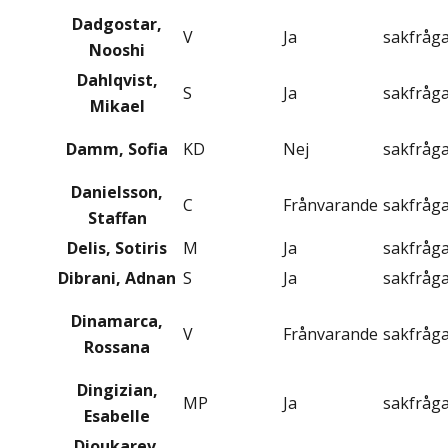
Dadgostar,
V
Ja
sakfråg
Nooshi
Dahlqvist,
S
Ja
sakfråg
Mikael
Damm, Sofia
KD
Nej
sakfråg
Danielsson,
C
Frånvarande
sakfråg
Staffan
Delis, Sotiris
M
Ja
sakfråg
Dibrani, Adnan
S
Ja
sakfråg
Dinamarca,
V
Frånvarande
sakfråg
Rossana
Dingizian,
MP
Ja
sakfråg
Esabelle
Dioukarev,