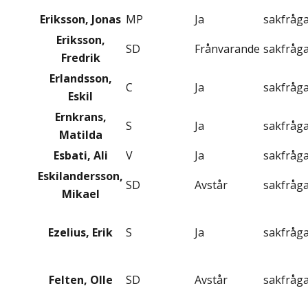
Eriksson, Jonas
MP
Ja
sakfråg
Eriksson,
SD
Frånvarande
sakfråg
Fredrik
Erlandsson,
C
Ja
sakfråg
Eskil
Ernkrans,
S
Ja
sakfråg
Matilda
Esbati, Ali
V
Ja
sakfråg
Eskilandersson,
SD
Avstår
sakfråg
Mikael
Ezelius, Erik
S
Ja
sakfråg
Felten, Olle
SD
Avstår
sakfråg