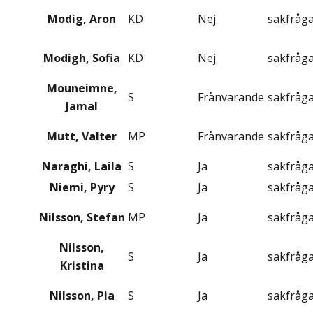
Modig, Aron
KD
Nej
sakfråg
Modigh, Sofia
KD
Nej
sakfråg
Mouneimne,
S
Frånvarande
sakfråg
Jamal
Mutt, Valter
MP
Frånvarande
sakfråg
Naraghi, Laila
S
Ja
sakfråg
Niemi, Pyry
S
Ja
sakfråg
Nilsson, Stefan
MP
Ja
sakfråg
Nilsson,
S
Ja
sakfråg
Kristina
Nilsson, Pia
S
Ja
sakfråg