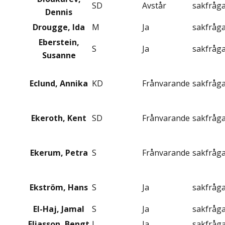
SD
Avstår
sakfråg
Dennis
Drougge, Ida
M
Ja
sakfråg
Eberstein,
S
Ja
sakfråg
Susanne
Eclund, Annika
KD
Frånvarande
sakfråg
Ekeroth, Kent
SD
Frånvarande
sakfråg
Ekerum, Petra
S
Frånvarande
sakfråg
Ekström, Hans
S
Ja
sakfråg
El-Haj, Jamal
S
Ja
sakfråg
Eliasson, Bengt
L
Ja
sakfråg