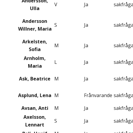
Andersson,
V
Ja
sakfråg
Ulla
Andersson
S
Ja
sakfråg
Willner, Maria
Arkelsten,
M
Ja
sakfråg
Sofia
Arnholm,
L
Ja
sakfråg
Maria
Ask, Beatrice
M
Ja
sakfråg
Asplund, Lena
M
Frånvarande
sakfråg
Avsan, Anti
M
Ja
sakfråg
Axelsson,
S
Ja
sakfråg
Lennart