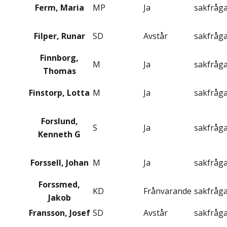
Ferm, Maria
MP
Ja
sakfråg
Filper, Runar
SD
Avstår
sakfråg
Finnborg,
M
Ja
sakfråg
Thomas
Finstorp, Lotta
M
Ja
sakfråg
Forslund,
S
Ja
sakfråg
Kenneth G
Forssell, Johan
M
Ja
sakfråg
Forssmed,
KD
Frånvarande
sakfråg
Jakob
Fransson, Josef
SD
Avstår
sakfråg