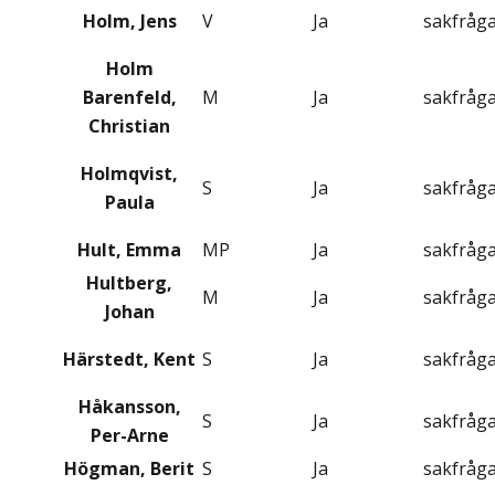
Holm, Jens
V
Ja
sakfråg
Holm
Barenfeld,
M
Ja
sakfråg
Christian
Holmqvist,
S
Ja
sakfråg
Paula
Hult, Emma
MP
Ja
sakfråg
Hultberg,
M
Ja
sakfråg
Johan
Härstedt, Kent
S
Ja
sakfråg
Håkansson,
S
Ja
sakfråg
Per-Arne
Högman, Berit
S
Ja
sakfråg