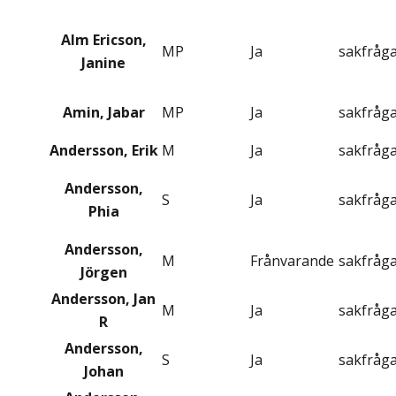
Alm Ericson,
MP
Ja
sakfråg
Janine
Amin, Jabar
MP
Ja
sakfråg
Andersson, Erik
M
Ja
sakfråg
Andersson,
S
Ja
sakfråg
Phia
Andersson,
M
Frånvarande
sakfråg
Jörgen
Andersson, Jan
M
Ja
sakfråg
R
Andersson,
S
Ja
sakfråg
Johan