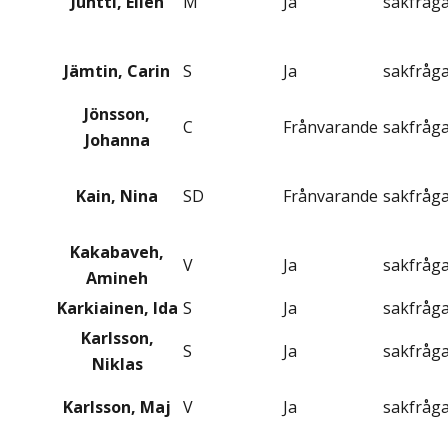
Juntti, Ellen
M
Ja
sakfråg
Jämtin, Carin
S
Ja
sakfråg
Jönsson,
C
Frånvarande
sakfråg
Johanna
Kain, Nina
SD
Frånvarande
sakfråg
Kakabaveh,
V
Ja
sakfråg
Amineh
Karkiainen, Ida
S
Ja
sakfråg
Karlsson,
S
Ja
sakfråg
Niklas
Karlsson, Maj
V
Ja
sakfråg