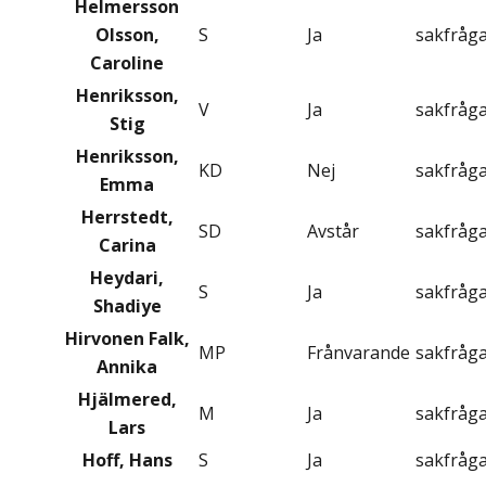
Helmersson
Olsson,
S
Ja
sakfråg
Caroline
Henriksson,
V
Ja
sakfråg
Stig
Henriksson,
KD
Nej
sakfråg
Emma
Herrstedt,
SD
Avstår
sakfråg
Carina
Heydari,
S
Ja
sakfråg
Shadiye
Hirvonen Falk,
MP
Frånvarande
sakfråg
Annika
Hjälmered,
M
Ja
sakfråg
Lars
Hoff, Hans
S
Ja
sakfråg