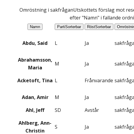
Omröstning i sakfrågan
Utskottets förslag mot res
efter "Namn" i fallande ordn
Namn
Parti
Sorterbar
Röst
Sorterbar
Omröstni
Abdu, Said
L
Ja
sakfråg
Abrahamsson,
M
Ja
sakfråg
Maria
Acketoft, Tina
L
Frånvarande
sakfråg
Adan, Amir
M
Ja
sakfråg
Ahl, Jeff
SD
Avstår
sakfråg
Ahlberg, Ann-
S
Ja
sakfråg
Christin