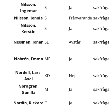
Nilsson,
S
Ja
sakfråg
Ingemar
Nilsson, Jennie
S
Frånvarande
sakfråg
Nilsson,
S
Ja
sakfråg
Kerstin
Nissinen, Johan
SD
Avstår
sakfråg
Nohrén, Emma
MP
Ja
sakfråg
Nordell, Lars-
KD
Nej
sakfråg
Axel
Nordgren,
M
Ja
sakfråg
Gunilla
Nordin, Rickard
C
Ja
sakfråg