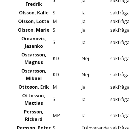
S
Ja
sakfråg
Fredrik
Olsson, Kalle
S
Ja
sakfråg
Olsson, Lotta
M
Ja
sakfråg
Olsson, Marie
S
Ja
sakfråg
Omanovic,
S
Ja
sakfråg
Jasenko
Oscarsson,
KD
Nej
sakfråg
Magnus
Oscarsson,
KD
Nej
sakfråg
Mikael
Ottoson, Erik
M
Ja
sakfråg
Ottosson,
S
Ja
sakfråg
Mattias
Persson,
MP
Ja
sakfråg
Rickard
Persson, Peter
S
Frånvarande
sakfråg