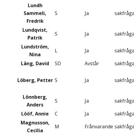
Lundh
Sammeli,
S
Ja
sakfråg
Fredrik
Lundqvist,
S
Ja
sakfråg
Patrik
Lundström,
L
Ja
sakfråg
Nina
Lång, David
SD
Avstår
sakfråg
Löberg, Petter
S
Ja
sakfråg
Lönnberg,
S
Ja
sakfråg
Anders
Lööf, Annie
C
Ja
sakfråg
Magnusson,
M
Frånvarande
sakfråg
Cecilia