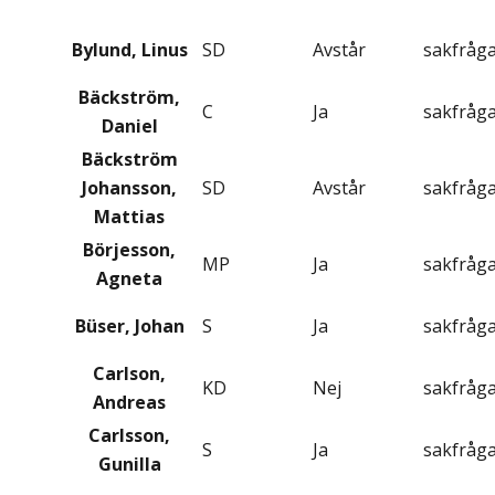
Bylund, Linus
SD
Avstår
sakfråg
Bäckström,
C
Ja
sakfråg
Daniel
Bäckström
Johansson,
SD
Avstår
sakfråg
Mattias
Börjesson,
MP
Ja
sakfråg
Agneta
Büser, Johan
S
Ja
sakfråg
Carlson,
KD
Nej
sakfråg
Andreas
Carlsson,
S
Ja
sakfråg
Gunilla