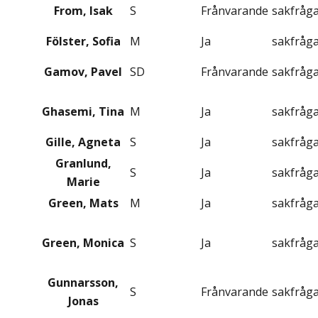
From, Isak
S
Frånvarande
sakfråg
Fölster, Sofia
M
Ja
sakfråg
Gamov, Pavel
SD
Frånvarande
sakfråg
Ghasemi, Tina
M
Ja
sakfråg
Gille, Agneta
S
Ja
sakfråg
Granlund,
S
Ja
sakfråg
Marie
Green, Mats
M
Ja
sakfråg
Green, Monica
S
Ja
sakfråg
Gunnarsson,
S
Frånvarande
sakfråg
Jonas