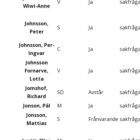
V
Ja
sakfråg
Wiwi-Anne
Johnsson,
S
Ja
sakfråg
Peter
Johnsson, Per-
C
Ja
sakfråg
Ingvar
Johnsson
Fornarve,
V
Ja
sakfråg
Lotta
Jomshof,
SD
Avstår
sakfråg
Richard
Jonson, Pål
M
Ja
sakfråg
Jonsson,
S
Frånvarande
sakfråg
Mattias