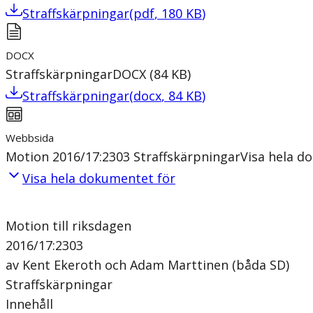
Straffskärpningar
(
pdf
,
180
KB
)
DOCX
Straffskärpningar
DOCX
(
84
KB
)
Straffskärpningar
(
docx
,
84
KB
)
Webbsida
Motion 2016/17:2303 Straffskärpningar
Visa hela d
Visa hela dokumentet för
Motion till riksdagen
2016/17:2303
av Kent Ekeroth och Adam Marttinen (båda SD)
Straffskärpningar
Innehåll