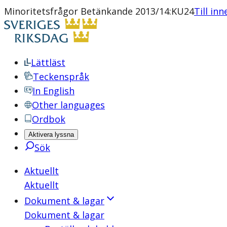
Minoritetsfrågor Betänkande 2013/14:KU24
Till inn
Lättläst
Teckenspråk
In English
Other languages
Ordbok
Aktivera lyssna
Sök
Aktuellt
Aktuellt
Dokument & lagar
Dokument & lagar