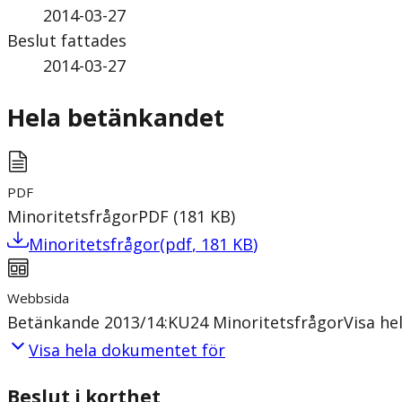
2014-03-27
Beslut fattades
2014-03-27
Hela betänkandet
PDF
Minoritetsfrågor
PDF
(
181
KB
)
Minoritetsfrågor
(
pdf
,
181
KB
)
Webbsida
Betänkande 2013/14:KU24 Minoritetsfrågor
Visa h
Visa hela dokumentet för
Beslut i korthet