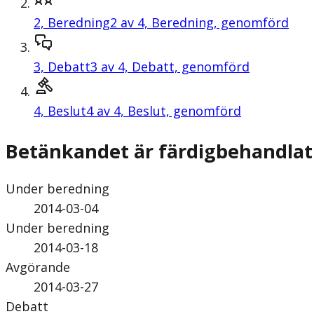
2,
Beredning
2 av 4, Beredning, genomförd
3,
Debatt
3 av 4, Debatt, genomförd
4,
Beslut
4 av 4, Beslut, genomförd
Betänkandet är färdigbehandlat
Under beredning
2014-03-04
Under beredning
2014-03-18
Avgörande
2014-03-27
Debatt