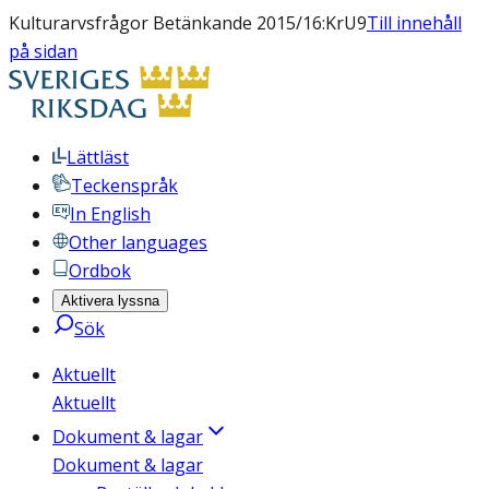
Kulturarvsfrågor Betänkande 2015/16:KrU9
Till innehåll
på sidan
Lättläst
Teckenspråk
In English
Other languages
Ordbok
Aktivera lyssna
Sök
Aktuellt
Aktuellt
Dokument & lagar
Dokument & lagar