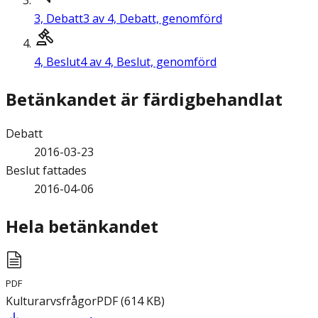
3,
Debatt
3 av 4, Debatt, genomförd
4,
Beslut
4 av 4, Beslut, genomförd
Betänkandet är färdigbehandlat
Debatt
2016-03-23
Beslut fattades
2016-04-06
Hela betänkandet
PDF
Kulturarvsfrågor
PDF
(
614
KB
)