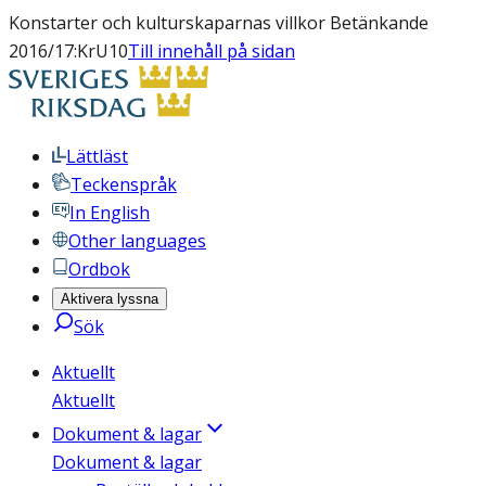
Konstarter och kulturskaparnas villkor Betänkande
2016/17:KrU10
Till innehåll på sidan
Lättläst
Teckenspråk
In English
Other languages
Ordbok
Aktivera lyssna
Sök
Aktuellt
Aktuellt
Dokument & lagar
Dokument & lagar