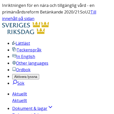
Inriktningen för en nära och tillgänglig vård - en
primärvårdsreform Betänkande 2020/21:SoU2
Till
innehåll på sidan
Lättläst
Teckenspråk
In English
Other languages
Ordbok
Aktivera lyssna
Sök
Aktuellt
Aktuellt
Dokument & lagar