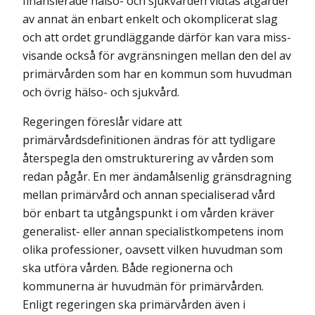
finansierade hälso- och sjukvården vidtas åtgärder
av annat än enbart enkelt och okomplicerat slag
och att ordet grundläggande därför kan vara miss­
visande också för avgränsningen mellan den del av
primärvården som har en kommun som huvudman
och övrig hälso- och sjukvård.
Regeringen föreslår vidare att
primärvårdsdefinitionen ändras för att tydligare
återspegla den omstrukturering av vården som
redan pågår. En mer ändamålsenlig gränsdragning
mellan primärvård och annan specialiserad vård
bör enbart ta utgångspunkt i om vården kräver
generalist- eller annan specia­list­kompetens inom
olika professioner, oavsett vilken huvudman som
ska utföra vården. Både regionerna och
kommunerna är huvudmän för primär­vården.
Enligt regeringen ska primärvården även i