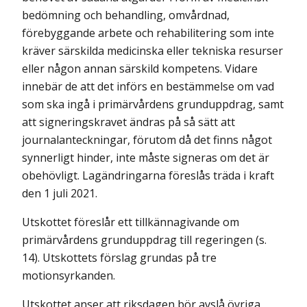
bedöm­­ning och behandling, omvårdnad,
förebyggande arbete och rehabili­tering som inte
kräver särskilda medicinska eller tekniska resurser
eller någon annan särskild kompetens. Vidare
innebär de att det införs en bestämmelse om vad
som ska ingå i primärvårdens grunduppdrag, samt
att signeringskravet ändras på så sätt att
journalanteckningar, förutom då det finns något
synnerligt hinder, inte måste signeras om det är
obehövligt. Lagändringarna föreslås träda i kraft
den 1 juli 2021.
Utskottet föreslår ett tillkännagivande om
primärvårdens grunduppdrag till regeringen (s.
14). Utskottets förslag grundas på tre
motionsyrkanden.
Utskottet anser att riksdagen bör avslå övriga