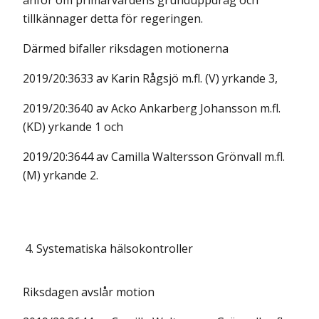
anför om primärvårdens grunduppdrag och
tillkännager detta för regeringen.
Därmed bifaller riksdagen motionerna
2019/20:3633 av Karin Rågsjö m.fl. (V) yrkande 3,
2019/20:3640 av Acko Ankarberg Johansson m.fl.
(KD) yrkande 1 och
2019/20:3644 av Camilla Waltersson Grönvall m.fl.
(M) yrkande 2.
4.
Systematiska hälsokontroller
Riksdagen avslår motion