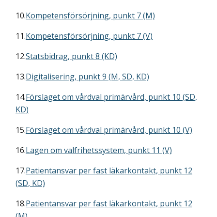
10.
Kompetensförsörjning, punkt 7 (M)
11.
Kompetensförsörjning, punkt 7 (V)
12.
Statsbidrag, punkt 8 (KD)
13.
Digitalisering, punkt 9 (M, SD, KD)
14.
Förslaget om vårdval primärvård, punkt 10 (SD,
KD)
15.
Förslaget om vårdval primärvård, punkt 10 (V)
16.
Lagen om valfrihetssystem, punkt 11 (V)
17.
Patientansvar per fast läkarkontakt, punkt 12
(SD, KD)
18.
Patientansvar per fast läkarkontakt, punkt 12
(M)