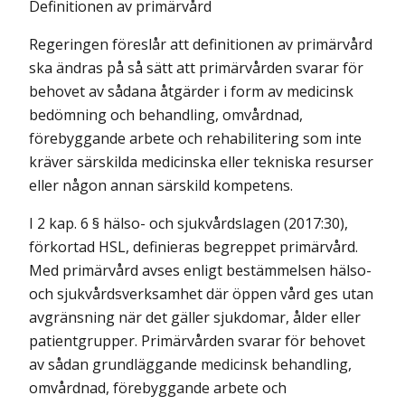
Definitionen av primärvård
Regeringen föreslår att definitionen av primärvård
ska ändras på så sätt att pri­mär­vården svarar för
behovet av sådana åtgärder i form av medicinsk
bedöm­ning och behandling, omvårdnad,
förebyggande arbete och rehabilitering som inte
kräver särskilda medicinska eller tekniska resurser
eller någon annan särskild kompetens.
I 2 kap. 6 § hälso- och sjukvårdslagen (2017:30),
förkortad HSL, definieras begreppet primärvård.
Med primärvård avses enligt bestämmelsen hälso-
och sjukvårdsverksamhet där öppen vård ges utan
avgränsning när det gäller sjukdomar, ålder eller
patientgrupper. Primärvården svarar för behovet
av sådan grundläggande medicinsk behandling,
omvårdnad, förebyggande arbete och