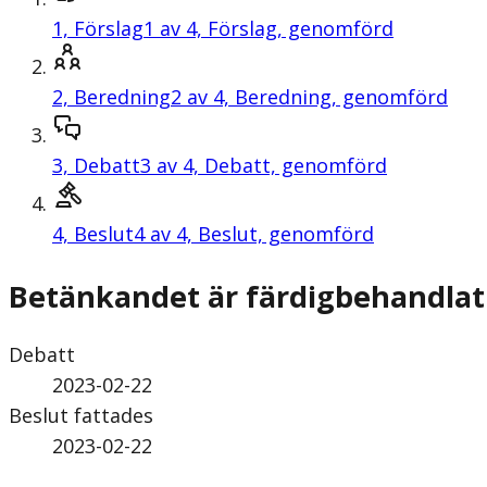
1,
Förslag
1 av 4, Förslag, genomförd
2,
Beredning
2 av 4, Beredning, genomförd
3,
Debatt
3 av 4, Debatt, genomförd
4,
Beslut
4 av 4, Beslut, genomförd
Betänkandet är färdigbehandlat
Debatt
2023-02-22
Beslut fattades
2023-02-22