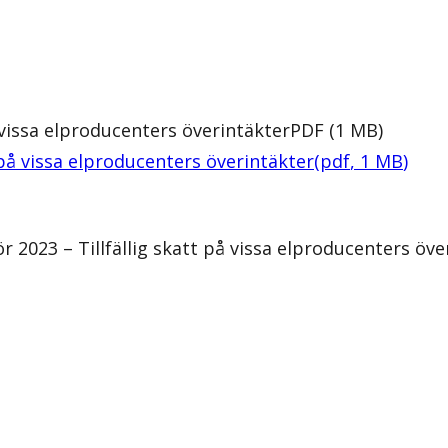
 vissa elproducenters överintäkter
PDF
(
1
MB
)
 på vissa elproducenters överintäkter
(
pdf
,
1
MB
)
2023 – Tillfällig skatt på vissa elproducenters öve