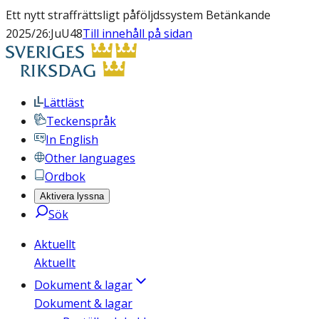
Ett nytt straffrättsligt påföljdssystem Betänkande
2025/26:JuU48
Till innehåll på sidan
Lättläst
Teckenspråk
In English
Other languages
Ordbok
Aktivera lyssna
Sök
Aktuellt
Aktuellt
Dokument & lagar
Dokument & lagar