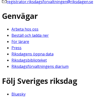
registrator.riksdagsforvaltningen@riksdagen.se
Genvägar
Arbeta hos oss
Beställ och ladda ner
För lärare
Press
Riksdagens öppna data
Riksdagsbiblioteket
Riksdagsförvaltningens diarium
Följ Sveriges riksdag
Bluesky