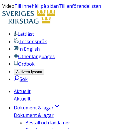
Video
Till innehåll på sidan
Till anförandelistan
Lättläst
Teckenspråk
In English
Other languages
Ordbok
Aktivera lyssna
Sök
Aktuellt
Aktuellt
Dokument & lagar
Dokument & lagar
Beställ och ladda ner