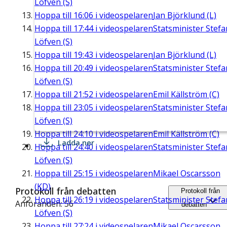
Löfven (S)
Hoppa till
16:06
i videospelaren
Jan Björklund (L)
Hoppa till
17:44
i videospelaren
Statsminister Stefa
Löfven (S)
Hoppa till
19:43
i videospelaren
Jan Björklund (L)
Hoppa till
20:49
i videospelaren
Statsminister Stefa
Löfven (S)
Hoppa till
21:52
i videospelaren
Emil Källström (C)
Hoppa till
23:05
i videospelaren
Statsminister Stefa
Löfven (S)
Hoppa till
24:10
i videospelaren
Emil Källström (C)
Ladda ner
Hoppa till
24:40
i videospelaren
Statsminister Stefa
Löfven (S)
Hoppa till
25:15
i videospelaren
Mikael Oscarsson
(KD)
Protokoll från debatten
Protokoll från
Hoppa till
26:19
i videospelaren
Statsminister Stefa
Anföranden: 56
debatten
Löfven (S)
Hoppa till
27:24
i videospelaren
Mikael Oscarsson