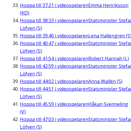
Hoppa till
37:21
i videospelaren
Emma Henriksson
(KD)
Hoppa till
38:33
i videospelaren
Statsminister Stefa
Löfven (S)
Hoppa till
39:40
i videospelaren
Lena Hallengren (S
Hoppa till
40:47
i videospelaren
Statsminister Stefa
Löfven (S)
Hoppa till
41:54
i videospelaren
Robert Hannah (L)
Hoppa till
42:59
i videospelaren
Statsminister Stefa
Löfven (S)
Hoppa till
44:02
i videospelaren
Anna Wallén (S)
Hoppa till
44:51
i videospelaren
Statsminister Stefa
Löfven (S)
Hoppa till
45:59
i videospelaren
Håkan Svenneling
(V)
Hoppa till
47:03
i videospelaren
Statsminister Stefa
Löfven (S)