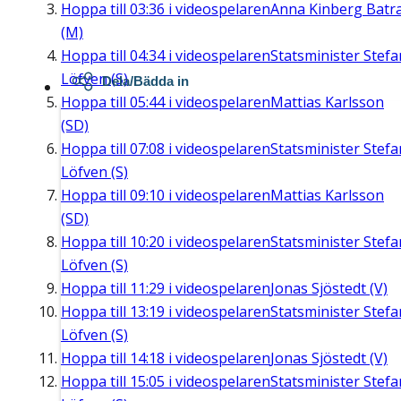
Hoppa till
03:36
i videospelaren
Anna Kinberg Batr
(M)
Hoppa till
04:34
i videospelaren
Statsminister Stefa
Löfven (S)
Dela/Bädda in
Hoppa till
05:44
i videospelaren
Mattias Karlsson
(SD)
Hoppa till
07:08
i videospelaren
Statsminister Stefa
Löfven (S)
Hoppa till
09:10
i videospelaren
Mattias Karlsson
(SD)
Hoppa till
10:20
i videospelaren
Statsminister Stefa
Löfven (S)
Hoppa till
11:29
i videospelaren
Jonas Sjöstedt (V)
Hoppa till
13:19
i videospelaren
Statsminister Stefa
Löfven (S)
Hoppa till
14:18
i videospelaren
Jonas Sjöstedt (V)
Hoppa till
15:05
i videospelaren
Statsminister Stefa