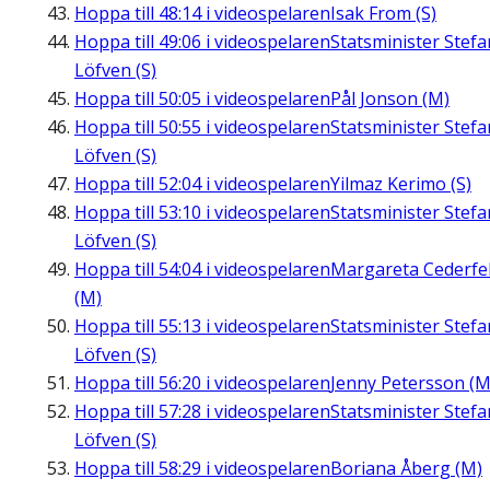
Hoppa till
48:14
i videospelaren
Isak From (S)
Hoppa till
49:06
i videospelaren
Statsminister Stefa
Löfven (S)
Hoppa till
50:05
i videospelaren
Pål Jonson (M)
Hoppa till
50:55
i videospelaren
Statsminister Stefa
Löfven (S)
Hoppa till
52:04
i videospelaren
Yilmaz Kerimo (S)
Hoppa till
53:10
i videospelaren
Statsminister Stefa
Löfven (S)
Hoppa till
54:04
i videospelaren
Margareta Cederfel
(M)
Hoppa till
55:13
i videospelaren
Statsminister Stefa
Löfven (S)
Hoppa till
56:20
i videospelaren
Jenny Petersson (M
Hoppa till
57:28
i videospelaren
Statsminister Stefa
Löfven (S)
Hoppa till
58:29
i videospelaren
Boriana Åberg (M)