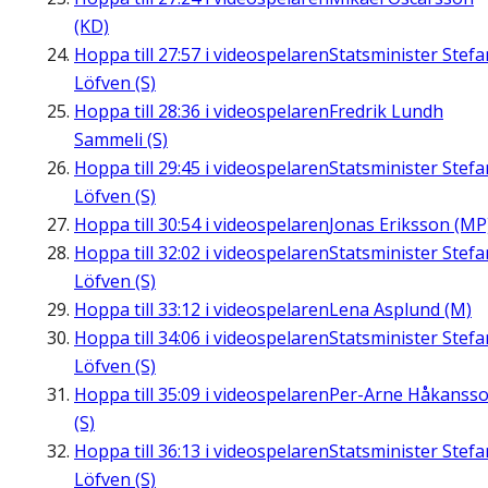
(KD)
Hoppa till
27:57
i videospelaren
Statsminister Stefa
Löfven (S)
Hoppa till
28:36
i videospelaren
Fredrik Lundh
Sammeli (S)
Hoppa till
29:45
i videospelaren
Statsminister Stefa
Löfven (S)
Hoppa till
30:54
i videospelaren
Jonas Eriksson (MP
Hoppa till
32:02
i videospelaren
Statsminister Stefa
Löfven (S)
Hoppa till
33:12
i videospelaren
Lena Asplund (M)
Hoppa till
34:06
i videospelaren
Statsminister Stefa
Löfven (S)
Hoppa till
35:09
i videospelaren
Per-Arne Håkanss
(S)
Hoppa till
36:13
i videospelaren
Statsminister Stefa
Löfven (S)