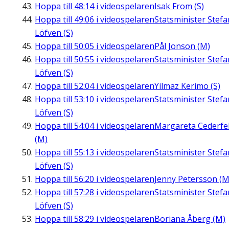
Hoppa till
48:14
i videospelaren
Isak From (S)
Hoppa till
49:06
i videospelaren
Statsminister Stefa
Löfven (S)
Hoppa till
50:05
i videospelaren
Pål Jonson (M)
Hoppa till
50:55
i videospelaren
Statsminister Stefa
Löfven (S)
Hoppa till
52:04
i videospelaren
Yilmaz Kerimo (S)
Hoppa till
53:10
i videospelaren
Statsminister Stefa
Löfven (S)
Hoppa till
54:04
i videospelaren
Margareta Cederfel
(M)
Hoppa till
55:13
i videospelaren
Statsminister Stefa
Löfven (S)
Hoppa till
56:20
i videospelaren
Jenny Petersson (M
Hoppa till
57:28
i videospelaren
Statsminister Stefa
Löfven (S)
Hoppa till
58:29
i videospelaren
Boriana Åberg (M)