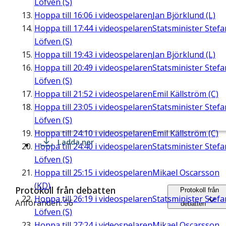
Löfven (S)
Hoppa till
16:06
i videospelaren
Jan Björklund (L)
Hoppa till
17:44
i videospelaren
Statsminister Stefa
Löfven (S)
Hoppa till
19:43
i videospelaren
Jan Björklund (L)
Hoppa till
20:49
i videospelaren
Statsminister Stefa
Löfven (S)
Hoppa till
21:52
i videospelaren
Emil Källström (C)
Hoppa till
23:05
i videospelaren
Statsminister Stefa
Löfven (S)
Hoppa till
24:10
i videospelaren
Emil Källström (C)
Ladda ner
Hoppa till
24:40
i videospelaren
Statsminister Stefa
Löfven (S)
Hoppa till
25:15
i videospelaren
Mikael Oscarsson
(KD)
Protokoll från debatten
Protokoll från
Hoppa till
26:19
i videospelaren
Statsminister Stefa
Anföranden: 56
debatten
Löfven (S)
Hoppa till
27:24
i videospelaren
Mikael Oscarsson