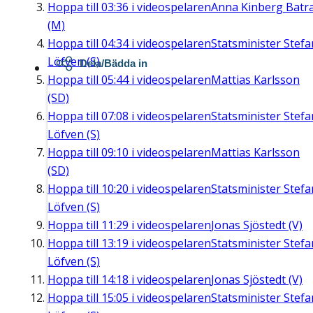
Hoppa till
03:36
i videospelaren
Anna Kinberg Batr
(M)
Hoppa till
04:34
i videospelaren
Statsminister Stefa
Löfven (S)
Dela/Bädda in
Hoppa till
05:44
i videospelaren
Mattias Karlsson
(SD)
Hoppa till
07:08
i videospelaren
Statsminister Stefa
Löfven (S)
Hoppa till
09:10
i videospelaren
Mattias Karlsson
(SD)
Hoppa till
10:20
i videospelaren
Statsminister Stefa
Löfven (S)
Hoppa till
11:29
i videospelaren
Jonas Sjöstedt (V)
Hoppa till
13:19
i videospelaren
Statsminister Stefa
Löfven (S)
Hoppa till
14:18
i videospelaren
Jonas Sjöstedt (V)
Hoppa till
15:05
i videospelaren
Statsminister Stefa