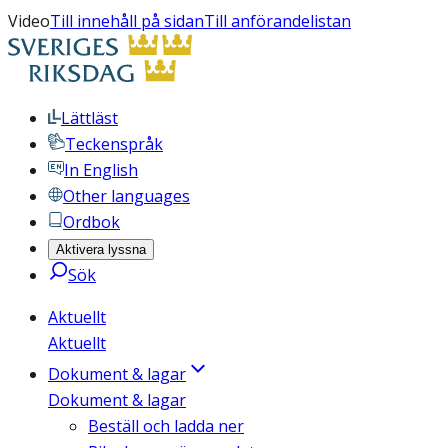
Video
Till innehåll på sidan
Till anförandelistan
Lättläst
Teckenspråk
In English
Other languages
Ordbok
Aktivera lyssna
Sök
Aktuellt
Aktuellt
Dokument & lagar
Dokument & lagar
Beställ och ladda ner