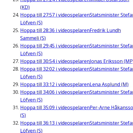
(KD)
Hoppa till
27:57
i videospelaren
Statsminister Stefa
Löfven (S)
Hoppa till
28:36
i videospelaren
Fredrik Lundh
Sammeli (S)
Hoppa till
29:45
i videospelaren
Statsminister Stefa
Löfven (S)
Hoppa till
30:54
i videospelaren
Jonas Eriksson (MP
Hoppa till
32:02
i videospelaren
Statsminister Stefa
Löfven (S)
Hoppa till
33:12
i videospelaren
Lena Asplund (M)
Hoppa till
34:06
i videospelaren
Statsminister Stefa
Löfven (S)
Hoppa till
35:09
i videospelaren
Per-Arne Håkanss
(S)
Hoppa till
36:13
i videospelaren
Statsminister Stefa
Löfven (S)