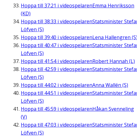
Hoppa till
37:21
i videospelaren
Emma Henriksson
(KD)
Hoppa till
38:33
i videospelaren
Statsminister Stefa
Löfven (S)
Hoppa till
39:40
i videospelaren
Lena Hallengren (S
Hoppa till
40:47
i videospelaren
Statsminister Stefa
Löfven (S)
Hoppa till
41:54
i videospelaren
Robert Hannah (L)
Hoppa till
42:59
i videospelaren
Statsminister Stefa
Löfven (S)
Hoppa till
44:02
i videospelaren
Anna Wallén (S)
Hoppa till
44:51
i videospelaren
Statsminister Stefa
Löfven (S)
Hoppa till
45:59
i videospelaren
Håkan Svenneling
(V)
Hoppa till
47:03
i videospelaren
Statsminister Stefa
Löfven (S)