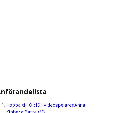
nförandelista
Hoppa till
01:19
i videospelaren
Anna
Kinberg Batra (M)