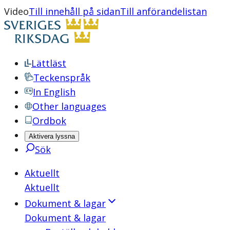
Video
Till innehåll på sidan
Till anförandelistan
Lättläst
Teckenspråk
In English
Other languages
Ordbok
Aktivera lyssna
Sök
Aktuellt
Aktuellt
Dokument & lagar
Dokument & lagar