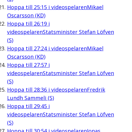
Hoppa till
25:15
i videospelaren
Mikael
Oscarsson (KD)
Hoppa till
26:19
i
videospelaren
Statsminister Stefan Löfven
(S)
Hoppa till
27:24
i videospelaren
Mikael
Oscarsson (KD)
Hoppa till
27:57
i
videospelaren
Statsminister Stefan Löfven
(S)
Hoppa till
28:36
i videospelaren
Fredrik
Lundh Sammeli (S)
Hoppa till
29:45
i
videospelaren
Statsminister Stefan Löfven
(S)
Hoppa till
30:54
i videospelaren
Jonas