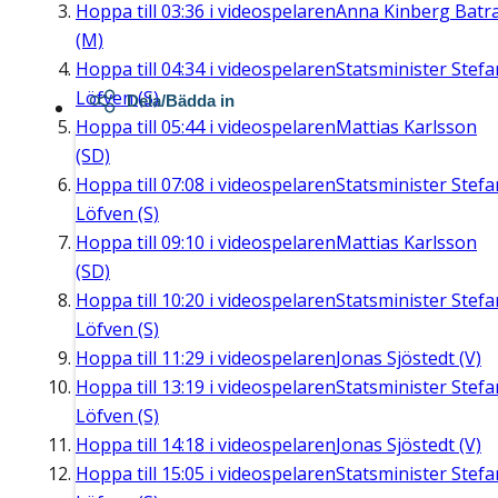
Hoppa till
03:36
i videospelaren
Anna Kinberg Batr
(M)
Hoppa till
04:34
i videospelaren
Statsminister Stefa
Löfven (S)
Dela/Bädda in
Hoppa till
05:44
i videospelaren
Mattias Karlsson
(SD)
Hoppa till
07:08
i videospelaren
Statsminister Stefa
Löfven (S)
Hoppa till
09:10
i videospelaren
Mattias Karlsson
(SD)
Hoppa till
10:20
i videospelaren
Statsminister Stefa
Löfven (S)
Hoppa till
11:29
i videospelaren
Jonas Sjöstedt (V)
Hoppa till
13:19
i videospelaren
Statsminister Stefa
Löfven (S)
Hoppa till
14:18
i videospelaren
Jonas Sjöstedt (V)
Hoppa till
15:05
i videospelaren
Statsminister Stefa