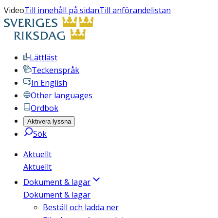
Video
Till innehåll på sidan
Till anförandelistan
Lättläst
Teckenspråk
In English
Other languages
Ordbok
Aktivera lyssna
Sök
Aktuellt
Aktuellt
Dokument & lagar
Dokument & lagar
Beställ och ladda ner