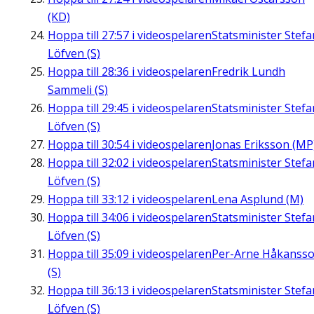
(KD)
Hoppa till
27:57
i videospelaren
Statsminister Stefa
Löfven (S)
Hoppa till
28:36
i videospelaren
Fredrik Lundh
Sammeli (S)
Hoppa till
29:45
i videospelaren
Statsminister Stefa
Löfven (S)
Hoppa till
30:54
i videospelaren
Jonas Eriksson (MP
Hoppa till
32:02
i videospelaren
Statsminister Stefa
Löfven (S)
Hoppa till
33:12
i videospelaren
Lena Asplund (M)
Hoppa till
34:06
i videospelaren
Statsminister Stefa
Löfven (S)
Hoppa till
35:09
i videospelaren
Per-Arne Håkanss
(S)
Hoppa till
36:13
i videospelaren
Statsminister Stefa
Löfven (S)