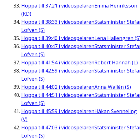
Hoppa till
37:21
i videospelaren
Emma Henriksson
(KD)
Hoppa till
38:33
i videospelaren
Statsminister Stefa
Löfven (S)
Hoppa till
39:40
i videospelaren
Lena Hallengren (S
Hoppa till
40:47
i videospelaren
Statsminister Stefa
Löfven (S)
Hoppa till
41:54
i videospelaren
Robert Hannah (L)
Hoppa till
42:59
i videospelaren
Statsminister Stefa
Löfven (S)
Hoppa till
44:02
i videospelaren
Anna Wallén (S)
Hoppa till
44:51
i videospelaren
Statsminister Stefa
Löfven (S)
Hoppa till
45:59
i videospelaren
Håkan Svenneling
(V)
Hoppa till
47:03
i videospelaren
Statsminister Stefa
Löfven (S)