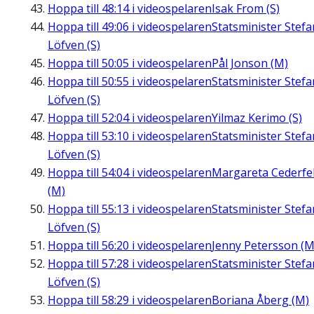
Hoppa till
48:14
i videospelaren
Isak From (S)
Hoppa till
49:06
i videospelaren
Statsminister Stefa
Löfven (S)
Hoppa till
50:05
i videospelaren
Pål Jonson (M)
Hoppa till
50:55
i videospelaren
Statsminister Stefa
Löfven (S)
Hoppa till
52:04
i videospelaren
Yilmaz Kerimo (S)
Hoppa till
53:10
i videospelaren
Statsminister Stefa
Löfven (S)
Hoppa till
54:04
i videospelaren
Margareta Cederfel
(M)
Hoppa till
55:13
i videospelaren
Statsminister Stefa
Löfven (S)
Hoppa till
56:20
i videospelaren
Jenny Petersson (M
Hoppa till
57:28
i videospelaren
Statsminister Stefa
Löfven (S)
Hoppa till
58:29
i videospelaren
Boriana Åberg (M)