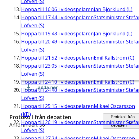
Löfven (S)
Hoppa till
16:06
i videospelaren
Jan Björklund (L)
Hoppa till
17:44
i videospelaren
Statsminister Stefa
Löfven (S)
Hoppa till
19:43
i videospelaren
Jan Björklund (L)
Hoppa till
20:49
i videospelaren
Statsminister Stefa
Löfven (S)
Hoppa till
21:52
i videospelaren
Emil Källström (C)
Hoppa till
23:05
i videospelaren
Statsminister Stefa
Löfven (S)
Hoppa till
24:10
i videospelaren
Emil Källström (C)
Ladda ner
Hoppa till
24:40
i videospelaren
Statsminister Stefa
Löfven (S)
Hoppa till
25:15
i videospelaren
Mikael Oscarsson
(KD)
Protokoll från debatten
Protokoll från
Hoppa till
26:19
i videospelaren
Statsminister Stefa
Anföranden: 56
debatten
Löfven (S)
Hoppa till
27:24
i videospelaren
Mikael Oscarsson