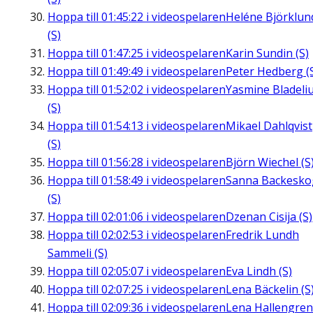
Hoppa till
01:45:22
i videospelaren
Heléne Björklun
(S)
Hoppa till
01:47:25
i videospelaren
Karin Sundin (S)
Hoppa till
01:49:49
i videospelaren
Peter Hedberg (
Hoppa till
01:52:02
i videospelaren
Yasmine Bladeli
(S)
Hoppa till
01:54:13
i videospelaren
Mikael Dahlqvist
(S)
Hoppa till
01:56:28
i videospelaren
Björn Wiechel (S
Hoppa till
01:58:49
i videospelaren
Sanna Backesko
(S)
Hoppa till
02:01:06
i videospelaren
Dzenan Cisija (S)
Hoppa till
02:02:53
i videospelaren
Fredrik Lundh
Sammeli (S)
Hoppa till
02:05:07
i videospelaren
Eva Lindh (S)
Hoppa till
02:07:25
i videospelaren
Lena Bäckelin (S
Hoppa till
02:09:36
i videospelaren
Lena Hallengren