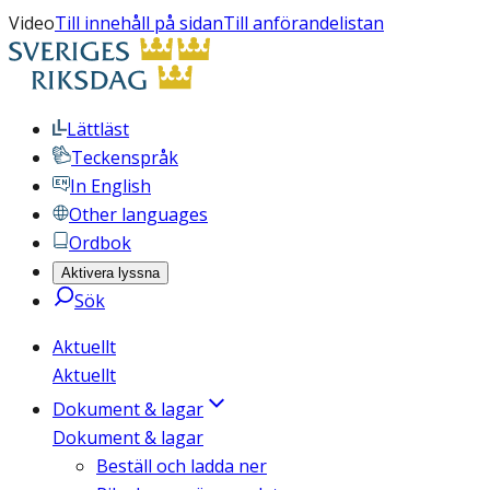
Video
Till innehåll på sidan
Till anförandelistan
Lättläst
Teckenspråk
In English
Other languages
Ordbok
Aktivera lyssna
Sök
Aktuellt
Aktuellt
Dokument & lagar
Dokument & lagar
Beställ och ladda ner