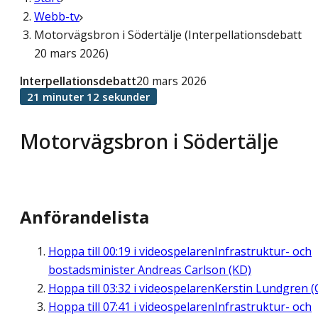
Webb-tv
Motorvägsbron i Södertälje (Interpellationsdebatt
20 mars 2026)
Interpellationsdebatt
20 mars 2026
21 minuter 12 sekunder
Motorvägsbron i Södertälje
Anförandelista
Hoppa till
00:19
i videospelaren
Infrastruktur- och
bostadsminister Andreas Carlson (KD)
Hoppa till
03:32
i videospelaren
Kerstin Lundgren (
Hoppa till
07:41
i videospelaren
Infrastruktur- och