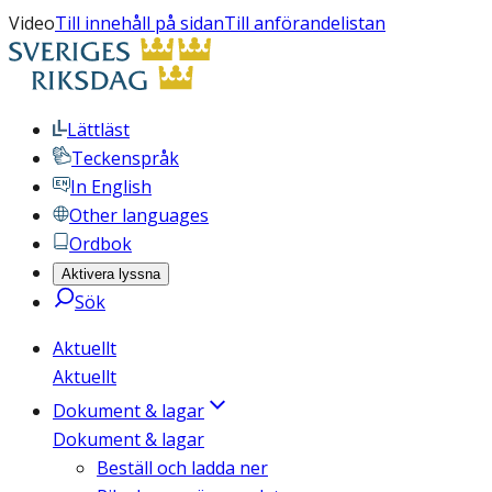
Video
Till innehåll på sidan
Till anförandelistan
Lättläst
Teckenspråk
In English
Other languages
Ordbok
Aktivera lyssna
Sök
Aktuellt
Aktuellt
Dokument & lagar
Dokument & lagar
Beställ och ladda ner