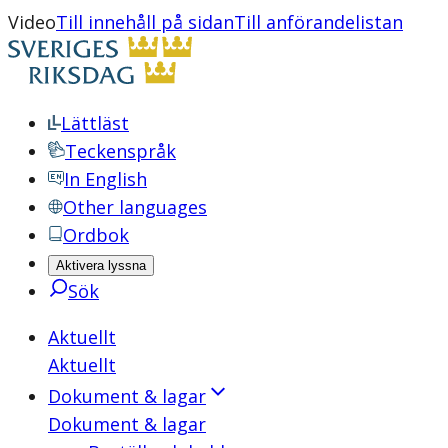
Video
Till innehåll på sidan
Till anförandelistan
Lättläst
Teckenspråk
In English
Other languages
Ordbok
Aktivera lyssna
Sök
Aktuellt
Aktuellt
Dokument & lagar
Dokument & lagar