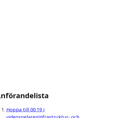
nförandelista
Hoppa till
00:19
i
videospelaren
Infrastruktur- och