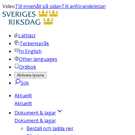
Video
Till innehåll på sidan
Till anförandelistan
Lättläst
Teckenspråk
In English
Other languages
Ordbok
Aktivera lyssna
Sök
Aktuellt
Aktuellt
Dokument & lagar
Dokument & lagar
Beställ och ladda ner