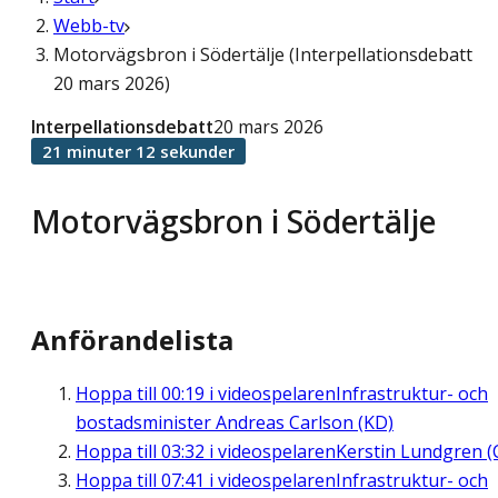
Webb-tv
Motorvägsbron i Södertälje (Interpellationsdebatt
20 mars 2026)
Interpellationsdebatt
20 mars 2026
21 minuter 12 sekunder
Motorvägsbron i Södertälje
Anförandelista
Hoppa till
00:19
i videospelaren
Infrastruktur- och
bostadsminister Andreas Carlson (KD)
Hoppa till
03:32
i videospelaren
Kerstin Lundgren (
Hoppa till
07:41
i videospelaren
Infrastruktur- och