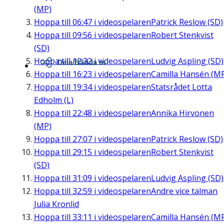
(MP)
Hoppa till
06:47
i videospelaren
Patrick Reslow (SD)
Hoppa till
09:56
i videospelaren
Robert Stenkvist
(SD)
Hoppa till
12:32
i videospelaren
Ludvig Aspling (SD)
Dela/Bädda in
Hoppa till
16:23
i videospelaren
Camilla Hansén (M
Hoppa till
19:34
i videospelaren
Statsrådet Lotta
Edholm (L)
Hoppa till
22:48
i videospelaren
Annika Hirvonen
(MP)
Hoppa till
27:07
i videospelaren
Patrick Reslow (SD)
Hoppa till
29:15
i videospelaren
Robert Stenkvist
(SD)
Hoppa till
31:09
i videospelaren
Ludvig Aspling (SD)
Hoppa till
32:59
i videospelaren
Andre vice talman
Julia Kronlid
Hoppa till
33:11
i videospelaren
Camilla Hansén (M