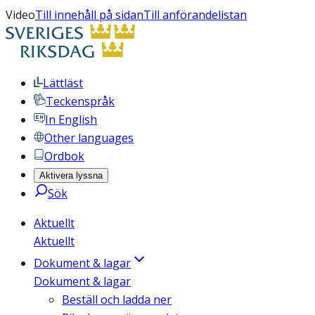
Video
Till innehåll på sidan
Till anförandelistan
Lättläst
Teckenspråk
In English
Other languages
Ordbok
Aktivera lyssna
Sök
Aktuellt
Aktuellt
Dokument & lagar
Dokument & lagar
Beställ och ladda ner