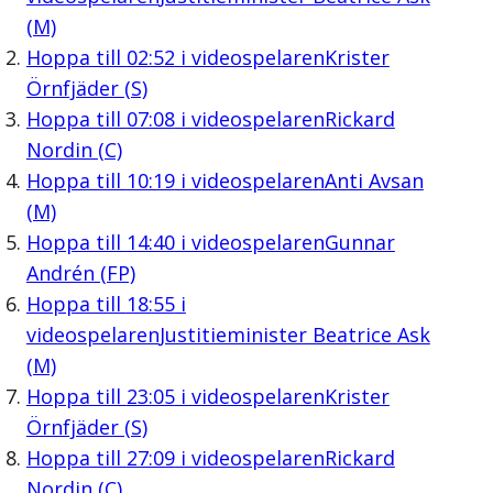
(M)
Hoppa till
02:52
i videospelaren
Krister
Örnfjäder (S)
Hoppa till
07:08
i videospelaren
Rickard
Nordin (C)
Hoppa till
10:19
i videospelaren
Anti Avsan
(M)
Hoppa till
14:40
i videospelaren
Gunnar
Andrén (FP)
Hoppa till
18:55
i
videospelaren
Justitieminister Beatrice Ask
(M)
Hoppa till
23:05
i videospelaren
Krister
Örnfjäder (S)
Hoppa till
27:09
i videospelaren
Rickard
Nordin (C)