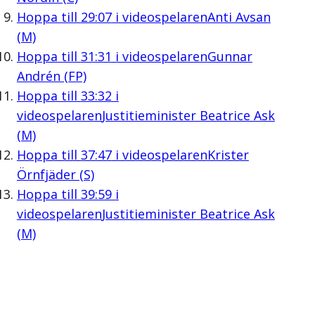
Hoppa till
29:07
i videospelaren
Anti Avsan
(M)
Hoppa till
31:31
i videospelaren
Gunnar
Andrén (FP)
Hoppa till
33:32
i
videospelaren
Justitieminister Beatrice Ask
(M)
Hoppa till
37:47
i videospelaren
Krister
Örnfjäder (S)
Hoppa till
39:59
i
videospelaren
Justitieminister Beatrice Ask
(M)