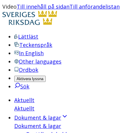
Video
Till innehåll på sidan
Till anförandelistan
Lättläst
Teckenspråk
In English
Other languages
Ordbok
Aktivera lyssna
Sök
Aktuellt
Aktuellt
Dokument & lagar
Dokument & lagar