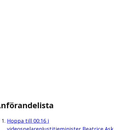
nförandelista
Hoppa till
00:16
i
videospelaren
Justitieminister Beatrice Ask