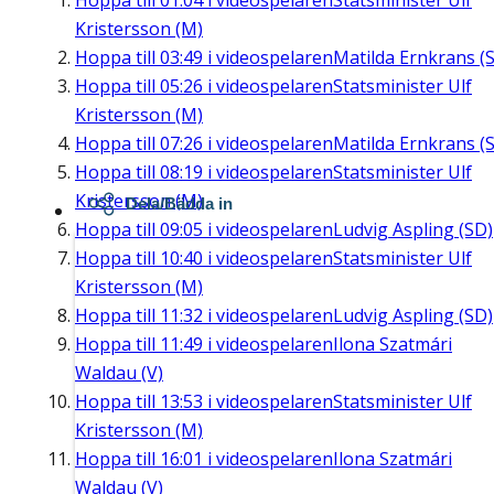
Hoppa till
01:04
i videospelaren
Statsminister Ulf
Kristersson (M)
Hoppa till
03:49
i videospelaren
Matilda Ernkrans (S
Hoppa till
05:26
i videospelaren
Statsminister Ulf
Kristersson (M)
Hoppa till
07:26
i videospelaren
Matilda Ernkrans (S
Hoppa till
08:19
i videospelaren
Statsminister Ulf
Kristersson (M)
Dela/Bädda in
Hoppa till
09:05
i videospelaren
Ludvig Aspling (SD)
Hoppa till
10:40
i videospelaren
Statsminister Ulf
Kristersson (M)
Hoppa till
11:32
i videospelaren
Ludvig Aspling (SD)
Hoppa till
11:49
i videospelaren
Ilona Szatmári
Waldau (V)
Hoppa till
13:53
i videospelaren
Statsminister Ulf
Kristersson (M)
Hoppa till
16:01
i videospelaren
Ilona Szatmári
Waldau (V)