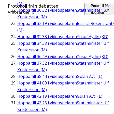
(M)
Protokoll från debatten
Protokoll från
Hoppa till
30:32
i videospelaren
Statsminister Ulf
Anföranden: 31
debatten
Kristersson (M)
Hoppa till
32:19
i videospelaren
Jessica Rosencrant
(M)
Hoppa till
32:38
i videospelaren
Yusuf Aydin (KD)
Hoppa till
34:38
i videospelaren
Statsminister Ulf
Kristersson (M)
Hoppa till
36:49
i videospelaren
Yusuf Aydin (KD)
Hoppa till
37:32
i videospelaren
Statsminister Ulf
Kristersson (M)
Hoppa till
38:44
i videospelaren
Gulan Avci (L)
Hoppa till
41:00
i videospelaren
Statsminister Ulf
Kristersson (M)
Hoppa till
42:19
i videospelaren
Gulan Avci (L)
Hoppa till
43:23
i videospelaren
Statsminister Ulf
Kristersson (M)