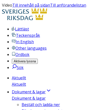
Video
Till innehåll på sidan
Till anförandelistan
Lättläst
Teckenspråk
In English
Other languages
Ordbok
Aktivera lyssna
Sök
Aktuellt
Aktuellt
Dokument & lagar
Dokument & lagar
Beställ och ladda ner