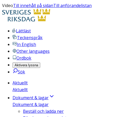
Video
Till innehåll på sidan
Till anförandelistan
Lättläst
Teckenspråk
In English
Other languages
Ordbok
Aktivera lyssna
Sök
Aktuellt
Aktuellt
Dokument & lagar
Dokument & lagar
Beställ och ladda ner