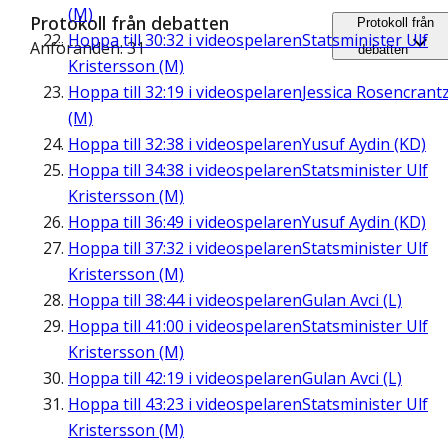
(M)
Protokoll från debatten
Protokoll från
Hoppa till
30:32
i videospelaren
Statsminister Ulf
Anföranden: 31
debatten
Kristersson (M)
Hoppa till
32:19
i videospelaren
Jessica Rosencrant
(M)
Hoppa till
32:38
i videospelaren
Yusuf Aydin (KD)
Hoppa till
34:38
i videospelaren
Statsminister Ulf
Kristersson (M)
Hoppa till
36:49
i videospelaren
Yusuf Aydin (KD)
Hoppa till
37:32
i videospelaren
Statsminister Ulf
Kristersson (M)
Hoppa till
38:44
i videospelaren
Gulan Avci (L)
Hoppa till
41:00
i videospelaren
Statsminister Ulf
Kristersson (M)
Hoppa till
42:19
i videospelaren
Gulan Avci (L)
Hoppa till
43:23
i videospelaren
Statsminister Ulf
Kristersson (M)