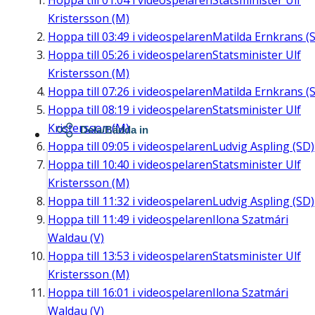
Hoppa till
01:04
i videospelaren
Statsminister Ulf
Kristersson (M)
Hoppa till
03:49
i videospelaren
Matilda Ernkrans (S
Hoppa till
05:26
i videospelaren
Statsminister Ulf
Kristersson (M)
Hoppa till
07:26
i videospelaren
Matilda Ernkrans (S
Hoppa till
08:19
i videospelaren
Statsminister Ulf
Kristersson (M)
Dela/Bädda in
Hoppa till
09:05
i videospelaren
Ludvig Aspling (SD)
Hoppa till
10:40
i videospelaren
Statsminister Ulf
Kristersson (M)
Hoppa till
11:32
i videospelaren
Ludvig Aspling (SD)
Hoppa till
11:49
i videospelaren
Ilona Szatmári
Waldau (V)
Hoppa till
13:53
i videospelaren
Statsminister Ulf
Kristersson (M)
Hoppa till
16:01
i videospelaren
Ilona Szatmári
Waldau (V)