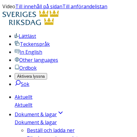
Video
Till innehåll på sidan
Till anförandelistan
Lättläst
Teckenspråk
In English
Other languages
Ordbok
Aktivera lyssna
Sök
Aktuellt
Aktuellt
Dokument & lagar
Dokument & lagar
Beställ och ladda ner