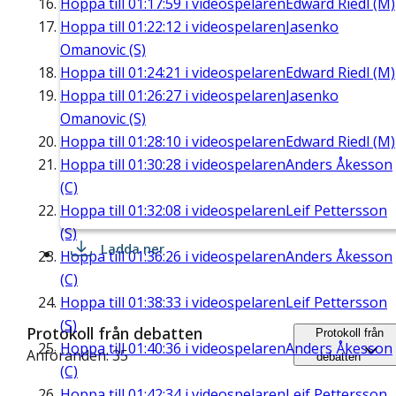
Hoppa till
01:17:59
i videospelaren
Edward Riedl (M)
Hoppa till
01:22:12
i videospelaren
Jasenko
Omanovic (S)
Hoppa till
01:24:21
i videospelaren
Edward Riedl (M)
Hoppa till
01:26:27
i videospelaren
Jasenko
Omanovic (S)
Hoppa till
01:28:10
i videospelaren
Edward Riedl (M)
Hoppa till
01:30:28
i videospelaren
Anders Åkesson
(C)
Hoppa till
01:32:08
i videospelaren
Leif Pettersson
(S)
Ladda ner
Hoppa till
01:36:26
i videospelaren
Anders Åkesson
(C)
Hoppa till
01:38:33
i videospelaren
Leif Pettersson
(S)
Protokoll från debatten
Protokoll från
Hoppa till
01:40:36
i videospelaren
Anders Åkesson
Anföranden: 35
debatten
(C)
Hoppa till
01:42:34
i videospelaren
Leif Pettersson