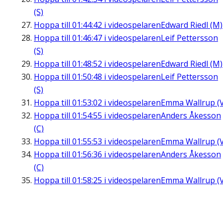
(S)
Hoppa till
01:44:42
i videospelaren
Edward Riedl (M)
Hoppa till
01:46:47
i videospelaren
Leif Pettersson
(S)
Hoppa till
01:48:52
i videospelaren
Edward Riedl (M)
Hoppa till
01:50:48
i videospelaren
Leif Pettersson
(S)
Hoppa till
01:53:02
i videospelaren
Emma Wallrup (V
Hoppa till
01:54:55
i videospelaren
Anders Åkesson
(C)
Hoppa till
01:55:53
i videospelaren
Emma Wallrup (V
Hoppa till
01:56:36
i videospelaren
Anders Åkesson
(C)
Hoppa till
01:58:25
i videospelaren
Emma Wallrup (V