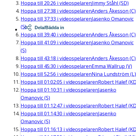
Hoppa till
20:26
i videospelaren
Jimmy Ståhl (SD)
Hoppa till
27:38
i videospelaren
Anders Åkesson (C)
Hoppa till
37:33
i videospelaren
Jasenko Omanovic
(S)
Dela/Bädda in
Hoppa till
39:40
i videospelaren
Anders Åkesson (C)
Hoppa till
41:09
i videospelaren
Jasenko Omanovic
(S)
Hoppa till
43:18
i videospelaren
Anders Åkesson (C)
Hoppa till
45:30
i videospelaren
Emma Wallrup (V)
Hoppa till
52:56
i videospelaren
Nina Lundström (L)
Hoppa till
01:02:05
i videospelaren
Robert Halef (KD
Hoppa till
01:10:31
i videospelaren
Jasenko
Omanovic (S)
Hoppa till
01:12:47
i videospelaren
Robert Halef (KD
Hoppa till
01:14:30
i videospelaren
Jasenko
Omanovic (S)
Hoppa till
01:16:13
i videospelaren
Robert Halef (KD