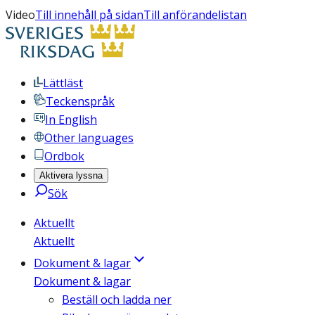
Video
Till innehåll på sidan
Till anförandelistan
Lättläst
Teckenspråk
In English
Other languages
Ordbok
Aktivera lyssna
Sök
Aktuellt
Aktuellt
Dokument & lagar
Dokument & lagar
Beställ och ladda ner