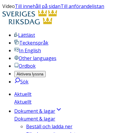
Video
Till innehåll på sidan
Till anförandelistan
Lättläst
Teckenspråk
In English
Other languages
Ordbok
Aktivera lyssna
Sök
Aktuellt
Aktuellt
Dokument & lagar
Dokument & lagar
Beställ och ladda ner