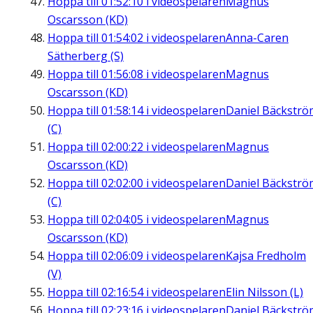
Hoppa till
01:52:10
i videospelaren
Magnus
Oscarsson (KD)
Hoppa till
01:54:02
i videospelaren
Anna-Caren
Sätherberg (S)
Hoppa till
01:56:08
i videospelaren
Magnus
Oscarsson (KD)
Hoppa till
01:58:14
i videospelaren
Daniel Bäckströ
(C)
Hoppa till
02:00:22
i videospelaren
Magnus
Oscarsson (KD)
Hoppa till
02:02:00
i videospelaren
Daniel Bäckströ
(C)
Hoppa till
02:04:05
i videospelaren
Magnus
Oscarsson (KD)
Hoppa till
02:06:09
i videospelaren
Kajsa Fredholm
(V)
Hoppa till
02:16:54
i videospelaren
Elin Nilsson (L)
Hoppa till
02:23:16
i videospelaren
Daniel Bäckströ