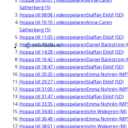
Hoppa till
06:07
i videospelaren
Anna-Caren
Sätherberg (S)
Hoppa till
08:08
i videospelaren
Staffan Eklöf (SD)
Hoppa till
10:10
i videospelaren
Anna-Caren
Sätherberg (S)
Hoppa till
11:05
i videospelaren
Staffan Eklöf (SD)
Hoppa till
12:19
i videospelaren
Daniel Bäckström (
Dela/Bädda in
Hoppa till
14:28
i videospelaren
Staffan Eklöf (SD)
Hoppa till
16:42
i videospelaren
Daniel Bäckström (
Hoppa till
18:47
i videospelaren
Staffan Eklöf (SD)
Hoppa till
20:20
i videospelaren
Emma Nohrén (MP
Hoppa till
29:27
i videospelaren
Staffan Eklöf (SD)
Hoppa till
31:00
i videospelaren
Emma Nohrén (MP
Hoppa till
31:47
i videospelaren
Staffan Eklöf (SD)
Hoppa till
33:35
i videospelaren
Emma Nohrén (MP
Hoppa till
34:43
i videospelaren
John Widegren (M)
Hoppa till
36:49
i videospelaren
Emma Nohrén (MP
Hoppa till
38:01
i videospelaren
John Widegren (M)