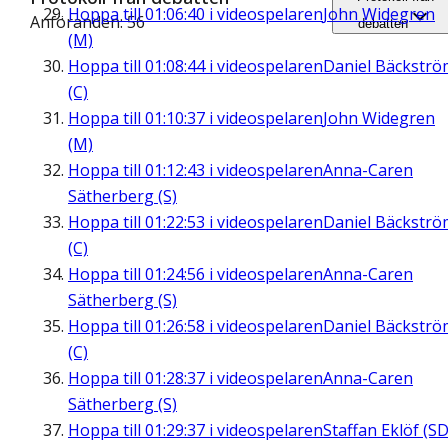
Hoppa till
01:06:40
i videospelaren
John Widegren
Anföranden: 56
debatten
(M)
Hoppa till
01:08:44
i videospelaren
Daniel Bäckströ
(C)
Hoppa till
01:10:37
i videospelaren
John Widegren
(M)
Hoppa till
01:12:43
i videospelaren
Anna-Caren
Sätherberg (S)
Hoppa till
01:22:53
i videospelaren
Daniel Bäckströ
(C)
Hoppa till
01:24:56
i videospelaren
Anna-Caren
Sätherberg (S)
Hoppa till
01:26:58
i videospelaren
Daniel Bäckströ
(C)
Hoppa till
01:28:37
i videospelaren
Anna-Caren
Sätherberg (S)
Hoppa till
01:29:37
i videospelaren
Staffan Eklöf (SD