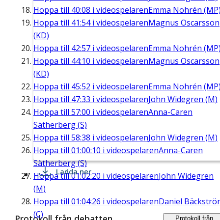
Hoppa till
40:08
i videospelaren
Emma Nohrén (MP
Hoppa till
41:54
i videospelaren
Magnus Oscarsson
(KD)
Hoppa till
42:57
i videospelaren
Emma Nohrén (MP
Hoppa till
44:10
i videospelaren
Magnus Oscarsson
(KD)
Hoppa till
45:52
i videospelaren
Emma Nohrén (MP
Hoppa till
47:33
i videospelaren
John Widegren (M)
Hoppa till
57:00
i videospelaren
Anna-Caren
Sätherberg (S)
Hoppa till
58:38
i videospelaren
John Widegren (M)
Hoppa till
01:00:10
i videospelaren
Anna-Caren
Sätherberg (S)
Ladda ner
Hoppa till
01:02:20
i videospelaren
John Widegren
(M)
Hoppa till
01:04:26
i videospelaren
Daniel Bäckströ
(C)
Protokoll från debatten
Protokoll från